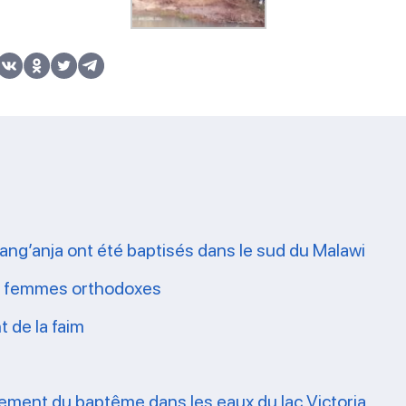
g’anja ont été baptisés dans le sud du Malawi
es femmes orthodoxes
t de la faim
crement du baptême dans les eaux du lac Victoria