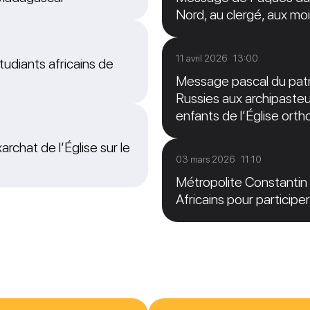
Nord, au clergé, aux moi
11 avril 2026 13:00
tudiants africains de
Message pascal du patri
Russies aux archipasteur
enfants de l’Église ort
archat de l’Église sur le
03 mars 2026 11:10
Métropolite Constantin 
Africains pour particip