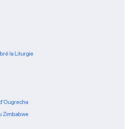
ré la Liturgie
s d’Ougrecha
 du Zimbabwe