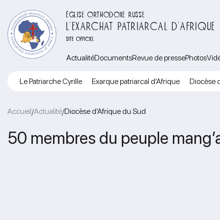
ÉGLISE ORTHODOXE RUSSE
L’EXARCHAT PATRIARCAL D’AFRIQUE
SITE OFFICIEL
Actualité
Documents
Revue de presse
Photos
Vid
Le Patriarche Cyrille
Exarque patriarcal d’Afrique
Diocèse d
Accueil
Actualité
Diocèse d’Afrique du Sud
/
/
50 membres du peuple mang’a