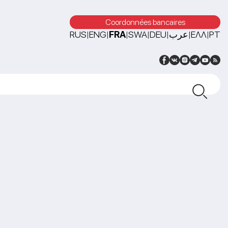
Coordonnées bancaires
RUS
ENG
FRA
SWA
DEU
عرب
ΕΛΛ
PT
|
|
|
|
|
|
|