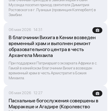
Мусонда посетил приход святителя Димитрия
Ростовского в г. Луаншья (провинция Коппербелт) в
Замбии.
06 мая 2026 14:31
В благочинии Вихига в Кении возведен
временный храм и выполнен ремонт
образовательного центра в честь
Архангела Михаила
При поддержке Патриаршего экзархата Африки в с.
Гамой в кенийском благочинии Вихига возведен
временный храм в честь Архистратига Божия
Михаила.
06 мая 2026 12:27
Пасхальные богослужения совершены в
Марракеше и Агадире (Королевство