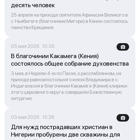
десять человек
25 апреля на приходе святителя Афанасия Великого в
с. Ньябигеге (благочиние Мигори) в Кении состоялось
таинство Крещения.
05 мая 2026 10:35
В благочинии Какамега (Кения)
состоялось общее собрание духовенства
3 мая, в Неделю 4-ю по Пасхе, о расслабленном, на
приходе равноапостольного князя Владимира в с.
Индагаласия в благочинии Какамега (Кения) клирики
этого церковного округа совершили Божественную
литургию.
03 мая 2026 15:26
Для нужд пострадавших христиан в
Нигерии пробурены две скважины для