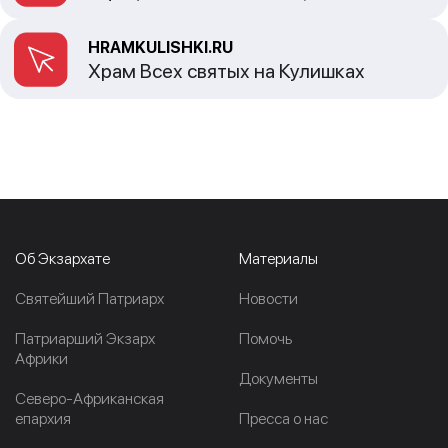
HRAMKULISHKI.RU
Храм Всех святых на Кулишках
Об Экзархате
Материалы
Cвятейший Патриарх
Новости
Патриарший Экзарх
Помочь
Африки
Документы
Северо-Африканская
епархия
Пресса о нас