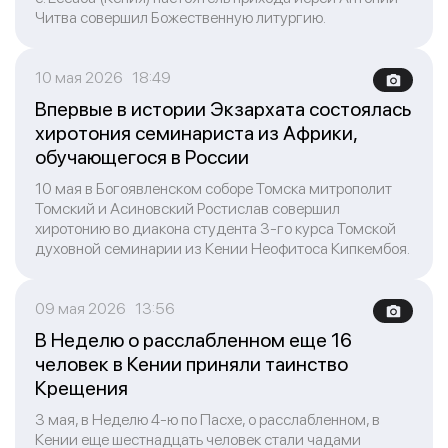
Читва совершил Божественную литургию.
10 мая 2026 18:49
Впервые в истории Экзархата состоялась
хиротония семинариста из Африки,
обучающегося в России
10 мая в Богоявленском соборе Томска митрополит
Томский и Асиновский Ростислав совершил
хиротонию во диакона студента 3-го курса Томской
духовной семинарии из Кении Неофитоса Кипкембоя.
09 мая 2026 13:56
В Неделю о расслабленном еще 16
человек в Кении приняли таинство
Крещения
3 мая, в Неделю 4-ю по Пасхе, о расслабленном, в
Кении еще шестнадцать человек стали чадами