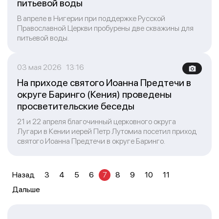
питьевой воды
В апреле в Нигерии при поддержке Русской
Православной Церкви пробурены две скважины для
питьевой воды.
03 мая 2026 13:16
На приходе святого Иоанна Предтечи в
округе Баринго (Кения) проведены
просветительские беседы
21 и 22 апреля благочинный церковного округа
Лугари в Кении иерей Петр Лутомиа посетил приход
святого Иоанна Предтечи в округе Баринго.
Назад
3
4
5
6
7
8
9
10
11
Дальше