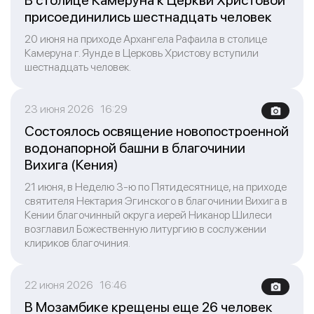
В столице Камеруна к Церкви Христовой
присоединились шестнадцать человек
20 июня на приходе Архангела Рафаила в столице
Камеруна г. Яунде в Церковь Христову вступили
шестнадцать человек.
23 июня 2026 16:29
Состоялось освящение новопостроенной
водонапорной башни в благочинии
Вихига (Кения)
21 июня, в Неделю 3-ю по Пятидесятнице, на приходе
святителя Нектария Эгинского в благочинии Вихига в
Кении благочинный округа иерей Никанор Шилеси
возглавил Божественную литургию в сослужении
клириков благочиния.
22 июня 2026 16:46
В Мозамбике крещены еще 26 человек