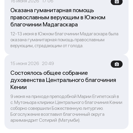
16 июня 2026 17:06
Оказана гуманитарная помощь
православным верующим в Южном
благочинии Мадагаскара
12-13 июня в Южном благочинии Мадагаскара была
оказана гуманитарная помощь православным
верующим, страдающим от голода.
15 июня 2026 20:49
Состоялось общее собрание
духовенства Центрального благочиния
Кении
9 июня на приходе преподобной Марии Египетской в
с. Мутоньора клирики Центрального благочиния Кении
соборно совершили Божественную литургию.
Богослужение возглавил благочинный округа
архимандрит Сотирий (Матумби).