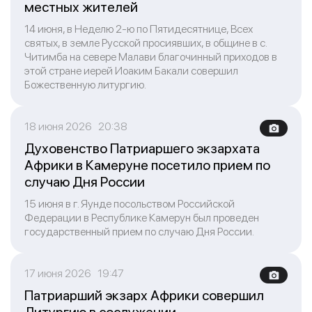
местных жителей
14 июня, в Неделю 2-ю по Пятидесятнице, Всех
святых, в земле Русской просиявших, в общине в с.
Читимба на севере Малави благочинный приходов в
этой стране иерей Иоаким Бакали совершил
Божественную литургию.
18 июня 2026 20:38
Духовенство Патриаршего экзархата
Африки в Камеруне посетило прием по
случаю Дня России
15 июня в г. Яунде посольством Российской
Федерации в Республике Камерун был проведен
государственный прием по случаю Дня России.
17 июня 2026 19:47
Патриарший экзарх Африки совершил