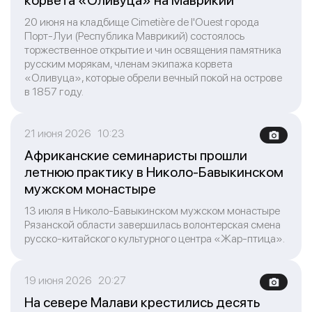
корвета «Оливуца» на Маврикии
20 июня на кладбище Cimetière de l'Ouest города
Порт-Луи (Республика Маврикий) состоялось
торжественное открытие и чин освящения памятника
русским морякам, членам экипажа корвета
«Оливуца», которые обрели вечный покой на острове
в 1857 году.
21 июня 2026 10:23
Африканские семинаристы прошли
летнюю практику в Николо-Бавыкинском
мужском монастыре
13 июля в Николо-Бавыкинском мужском монастыре
Рязанской области завершилась волонтерская смена
русско-китайского культурного центра «Жар-птица».
19 июня 2026 20:27
На севере Малави крестились десять