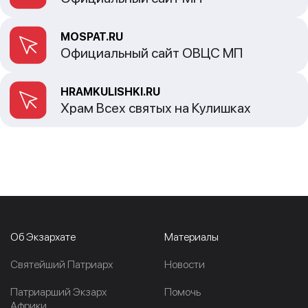
MOSPAT.RU
Официальный сайт ОВЦС МП
HRAMKULISHKI.RU
Храм Всех святых на Кулишках
Об Экзархате
Материалы
Cвятейший Патриарх
Новости
Патриарший Экзарх
Помочь
Африки