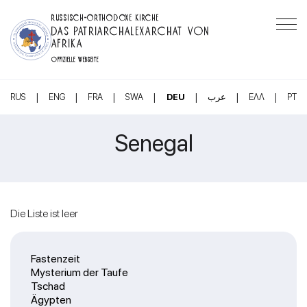
RUSSISCH-ORTHODOXE KIRCHE
DAS PATRIARCHALEXARCHAT VON
AFRIKA
OFFIZIELLE WEBSEITE
|
|
|
|
|
|
|
RUS
ENG
FRA
SWA
DEU
عرب
ΕΛΛ
PT
Senegal
Die Liste ist leer
Fastenzeit
Mysterium der Taufe
Tschad
Ägypten