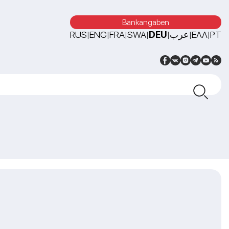
Bankangaben
RUS
ENG
FRA
SWA
DEU
عرب
ΕΛΛ
PT
|
|
|
|
|
|
|