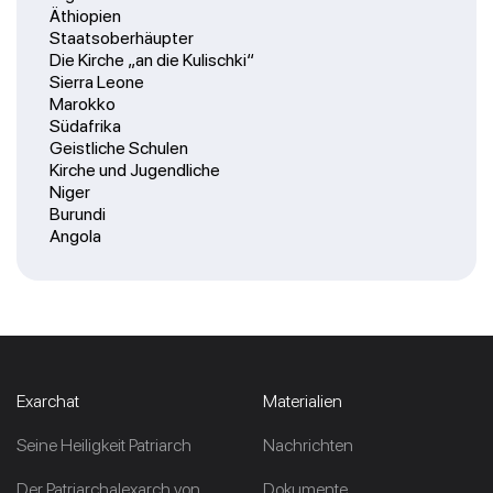
Äthiopien
Staatsoberhäupter
Die Kirche „an die Kulischki“
Sierra Leone
Marokko
Südafrika
Geistliche Schulen
Kirche und Jugendliche
Niger
Burundi
Angola
Exarchat
Materialien
Seine Heiligkeit Patriarch
Nachrichten
Der Patriarchalexarch von
Dokumente