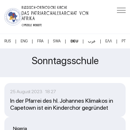
RUSSISCH-ORTHODOXE KIRCHE
DAS PATRIARCHALEXARCHAT VON
AFRIKA
OFFIZIELLE WEBSEITE
|
|
|
|
|
|
|
RUS
ENG
FRA
SWA
DEU
عرب
ΕΛΛ
PT
Sonntagsschule
25 August 2023 18:27
In der Pfarrei des hl. Johannes Klimakos in
Capetown ist ein Kinderchor gegründet
Nigeria