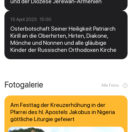
und der Diözese Jerewan-Armenien
15 April 2023 15:00
Osterbotschaft Seiner Heiligkeit Patriarch
Kirill an die Oberhirten, Hirten, Diakone,
Mönche und Nonnen und alle gläubige
Kinder der Russischen Orthodoxen Kirche
Fotogalerie
Alle Fotos
Am Festtag der Kreuzerhöhung in der
Pfarrei des hl. Apostels Jakobus in Nigeria
göttliche Liturgie gefeiert