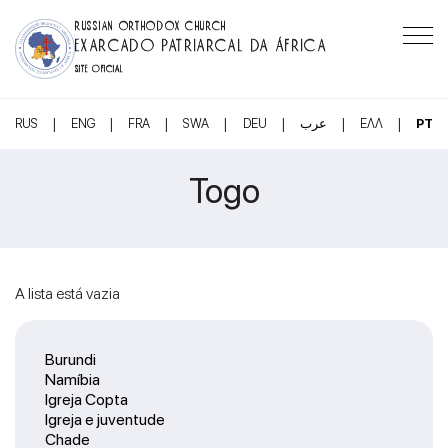
RUSSIAN ORTHODOX CHURCH
EXARCADO PATRIARCAL DA ÁFRICA
SITE OFICIAL
|
|
|
|
|
|
|
RUS
ENG
FRA
SWA
DEU
عرب
ΕΛΛ
PT
Togo
A lista está vazia
Burundi
Namíbia
Igreja Copta
Igreja e juventude
Chade