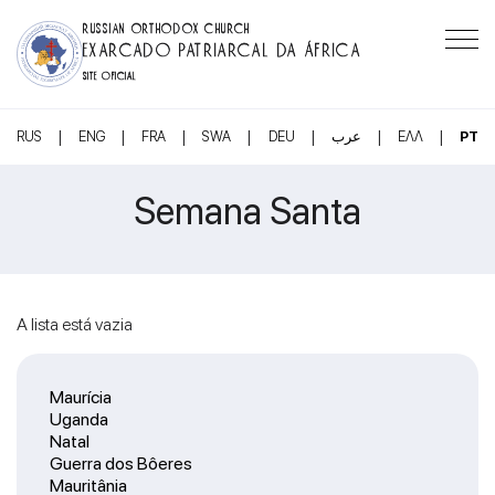
RUSSIAN ORTHODOX CHURCH
EXARCADO PATRIARCAL DA ÁFRICA
SITE OFICIAL
|
|
|
|
|
|
|
RUS
ENG
FRA
SWA
DEU
عرب
ΕΛΛ
PT
Semana Santa
A lista está vazia
Maurícia
Uganda
Natal
Guerra dos Bôeres
Mauritânia