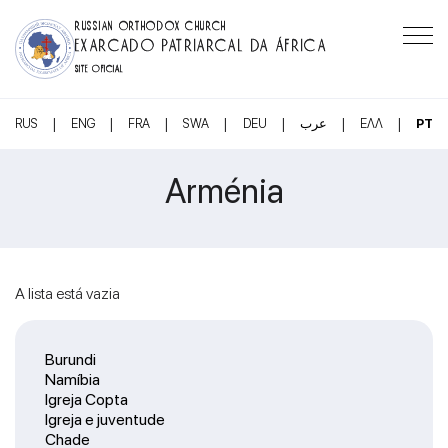
RUSSIAN ORTHODOX CHURCH
EXARCADO PATRIARCAL DA ÁFRICA
SITE OFICIAL
|
|
|
|
|
|
|
RUS
ENG
FRA
SWA
DEU
عرب
ΕΛΛ
PT
Arménia
A lista está vazia
Burundi
Namíbia
Igreja Copta
Igreja e juventude
Chade