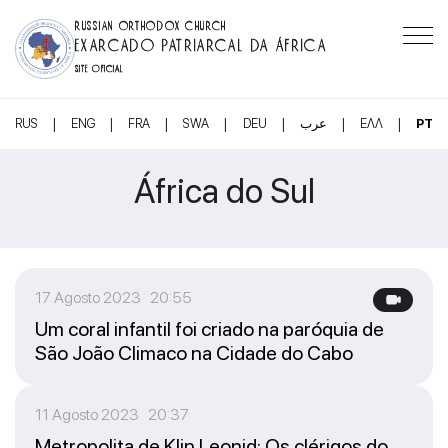
RUSSIAN ORTHODOX CHURCH
EXARCADO PATRIARCAL DA ÁFRICA
SITE OFICIAL
|
|
|
|
|
|
|
RUS
ENG
FRA
SWA
DEU
عرب
ΕΛΛ
PT
África do Sul
17 Agosto 2023 20:55
Um coral infantil foi criado na paróquia de
São João Climaco na Cidade do Cabo
11 Agosto 2023 20:37
Metropolita de Klin Leonid: Os clérigos do