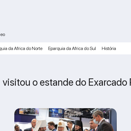
A
deo
uia da Africa do Norte
Eparquia da Africa do Sul
História
l visitou o estande do Exarcado 