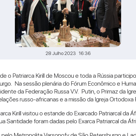
28 Julho 2023 16:36
e o Patriarca Kirill de Moscou e toda a Rússia partici
rgo. Na sessão plenária do Fórum Econômico e Humanit
esidente da Federação Russa V.V. Putin, o Primaz da Ig
relações russo-africanas e a missão da Igreja Ortodoxa
ca Kirill visitou o estande do Exarcado Patriarcal da Á
ua Santidade foram dadas pelo Exarca Patriarcal da Áfri
pelo Metropolita Varsonofy de São Petersburgo e Lad