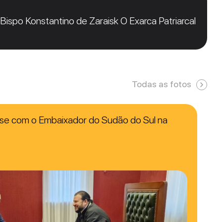
ispo Konstantino de Zaraisk O Exarca Patriarcal
Todas as fotos
u-se com o Embaixador do Sudão do Sul na