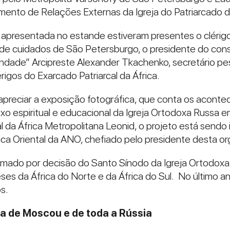
mento de Relações Externas da Igreja do Patriarcado
presentada no estande estiveram presentes o clérigo
il de cuidados de São Petersburgo, o presidente do co
dade” Arcipreste Alexander Tkachenko, secretário pes
clérigos do Exarcado Patriarcal da África.
e apreciar a exposição fotográfica, que conta os acont
xo espiritual e educacional da Igreja Ortodoxa Russa e
 da África Metropolitana Leonid, o projeto está send
ica Oriental da ANO, chefiado pelo presidente desta or
 formado por decisão do Santo Sínodo da Igreja Ortod
ses da África do Norte e da África do Sul. No último a
s.
ca de Moscou e de toda a Rússia