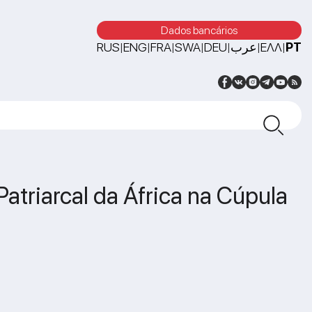
Dados bancários
RUS
ENG
FRA
SWA
DEU
عرب
ΕΛΛ
PT
|
|
|
|
|
|
|
Patriarcal da África na Cúpula