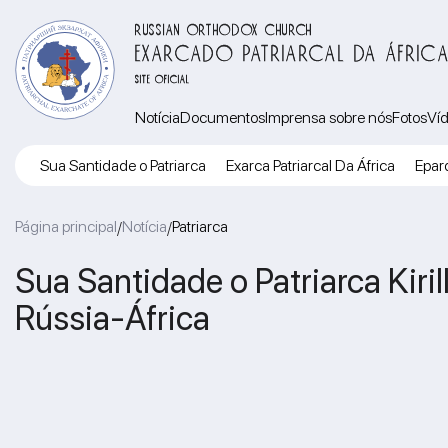
RUSSIAN ORTHODOX CHURCH
EXARCADO PATRIARCAL DA ÁFRIC
SITE OFICIAL
Notícia
Documentos
Imprensa sobre nós
Fotos
Ví
Sua Santidade o Patriarca
Exarca Patriarcal Da África
Eparq
Página principal
Notícia
Patriarca
/
/
Sua Santidade o Patriarca Kiril
Rússia-África