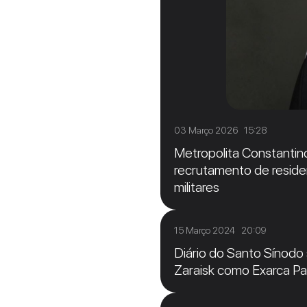
03 Março 2026 15:28
Metropolita Constantino
recrutamento de reside
militares
15 Março 2024 20:09
Diário do Santo Sínodo
Zaraisk como Exarca Pat