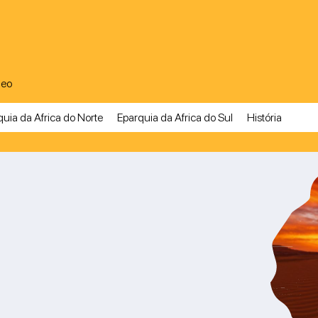
A
deo
uia da Africa do Norte
Eparquia da Africa do Sul
História