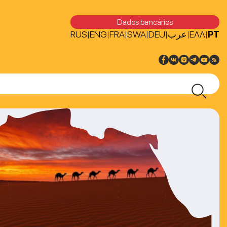
Dados bancários
RUS
ENG
FRA
SWA
DEU
عرب
ΕΛΛ
PT
|
|
|
|
|
|
|