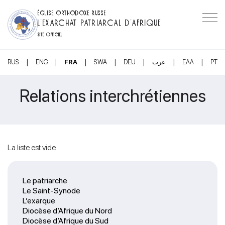
ÉGLISE ORTHODOXE RUSSE
L’EXARCHAT PATRIARCAL D’AFRIQUE
SITE OFFICIEL
|
|
|
|
|
|
|
RUS
ENG
FRA
SWA
DEU
عرب
ΕΛΛ
PT
Relations interchrétiennes
La liste est vide
Le patriarche
Le Saint-Synode
L’exarque
Diocèse d’Afrique du Nord
Diocèse d’Afrique du Sud