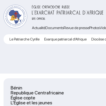
ÉGLISE ORTHODOXE RUSSE
L’EXARCHAT PATRIARCAL D’AFRIQUE
SITE OFFICIEL
Actualité
Documents
Revue de presse
Photos
Vid
Le Patriarche Cyrille
Exarque patriarcal d’Afrique
Diocèse d
Bénin
Republique Centrafricaine
Église copte
L’Église et les jeunes