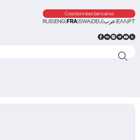
Coordonnées bancaires
RUS
ENG
FRA
SWA
DEU
عرب
ΕΛΛ
PT
|
|
|
|
|
|
|