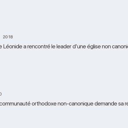
3 20:18
e Léonide a rencontré le leader d’une église non cano
0
 communauté orthodoxe non-canonique demande sa réce