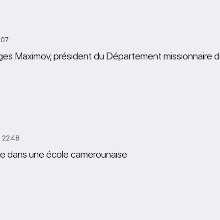
:07
es Maximov, président du Département missionnaire de l
 22:48
se dans une école camerounaise