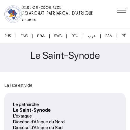
ÉGLISE ORTHODOXE RUSSE
L’EXARCHAT PATRIARCAL D’AFRIQUE
SITE OFFICIEL
|
|
|
|
|
|
|
RUS
ENG
FRA
SWA
DEU
عرب
ΕΛΛ
PT
Le Saint-Synode
La liste est vide
Le patriarche
Le Saint-Synode
L’exarque
Diocèse d’Afrique du Nord
Diocèse d’Afrique du Sud