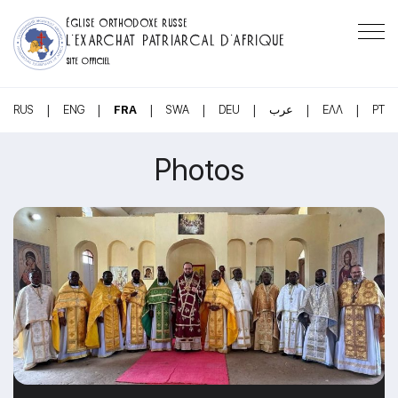
ÉGLISE ORTHODOXE RUSSE
L’EXARCHAT PATRIARCAL D’AFRIQUE
SITE OFFICIEL
|
|
|
|
|
|
|
RUS
ENG
FRA
SWA
DEU
عرب
ΕΛΛ
PT
Photos