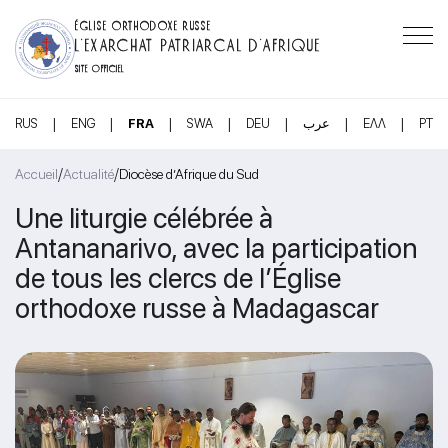
ÉGLISE ORTHODOXE RUSSE
L’EXARCHAT PATRIARCAL D’AFRIQUE
SITE OFFICIEL
|
|
|
|
|
|
|
RUS
ENG
FRA
SWA
DEU
عرب
ΕΛΛ
PT
/
/
Accueil
Actualité
Diocèse d’Afrique du Sud
Une liturgie célébrée à
Antananarivo, avec la participation
de tous les clercs de l’Église
orthodoxe russe à Madagascar