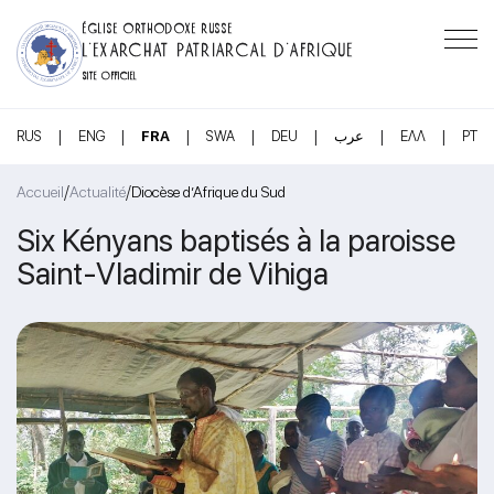
ÉGLISE ORTHODOXE RUSSE
L’EXARCHAT PATRIARCAL D’AFRIQUE
SITE OFFICIEL
|
|
|
|
|
|
|
RUS
ENG
FRA
SWA
DEU
عرب
ΕΛΛ
PT
/
/
Accueil
Actualité
Diocèse d’Afrique du Sud
Six Kényans baptisés à la paroisse
Saint-Vladimir de Vihiga