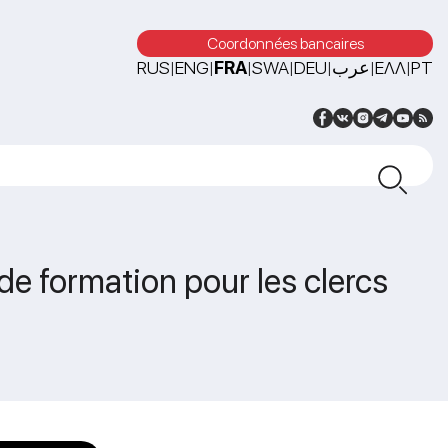
Coordonnées bancaires
RUS
ENG
FRA
SWA
DEU
عرب
ΕΛΛ
PT
|
|
|
|
|
|
|
de formation pour les clercs