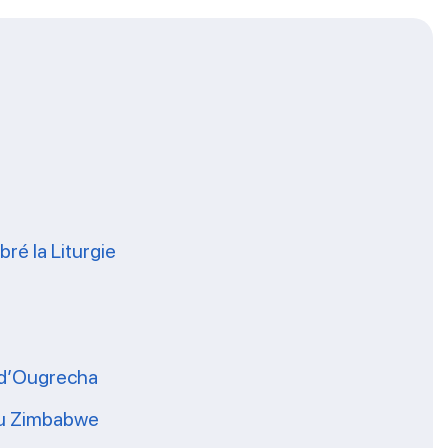
ré la Liturgie
s d’Ougrecha
 du Zimbabwe