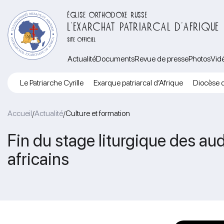
ÉGLISE ORTHODOXE RUSSE
L’EXARCHAT PATRIARCAL D’AFRIQUE
SITE OFFICIEL
Actualité
Documents
Revue de presse
Photos
Vid
Le Patriarche Cyrille
Exarque patriarcal d’Afrique
Diocèse d
Accueil
Actualité
Culture et formation
/
/
Fin du stage liturgique des au
africains