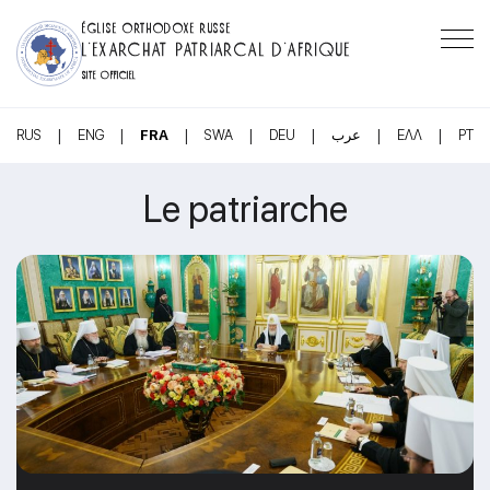
ÉGLISE ORTHODOXE RUSSE
L’EXARCHAT PATRIARCAL D’AFRIQUE
SITE OFFICIEL
|
|
|
|
|
|
|
RUS
ENG
FRA
SWA
DEU
عرب
ΕΛΛ
PT
Le patriarche