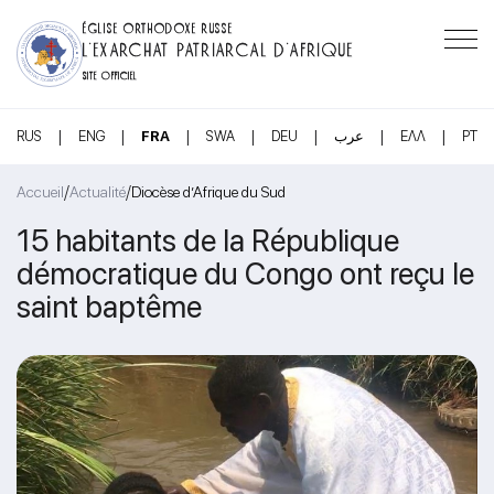
ÉGLISE ORTHODOXE RUSSE
L’EXARCHAT PATRIARCAL D’AFRIQUE
SITE OFFICIEL
|
|
|
|
|
|
|
RUS
ENG
FRA
SWA
DEU
عرب
ΕΛΛ
PT
/
/
Accueil
Actualité
Diocèse d’Afrique du Sud
15 habitants de la République
démocratique du Congo ont reçu le
saint baptême