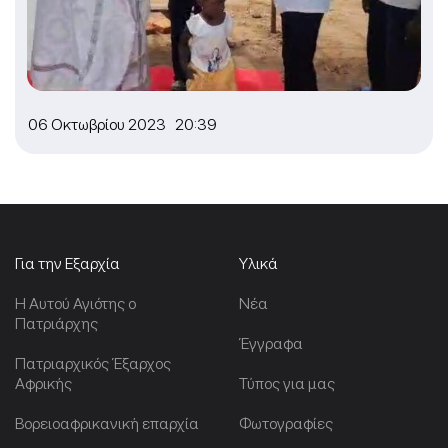
06 Οκτωβρίου 2023 20:39
Για την Εξαρχία
Υλικά
Η Αυτού Αγιότης ο
Νέα
Πατριάρχης
Έγγραφα
Πατριαρχικός Έξαρχος
Αφρικής
Τύπος για μας
Βορειοαφρικανική επαρχία
Φωτογραφίες