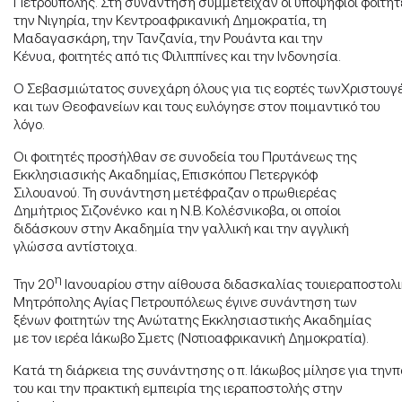
Πετρούπολης. Στη συνάντηση συμμετείχαν οι υποψήφιοι φοιτητ
την Νιγηρία, την Κεντροαφρικανική Δημοκρατία, τη
Μαδαγασκάρη, την Τανζανία, την Ρουάντα και την
Κένυα, φοιτητές από τις Φιλιππίνες και την Ινδονησία.
Ο Σεβασμιώτατος συνεχάρη όλους για τις εορτές τωνΧριστου
και των Θεοφανείων και τους ευλόγησε στον ποιμαντικό του
λόγο.
Οι φοιτητές προσήλθαν σε συνοδεία του Πρυτάνεως της
Εκκλησιασικής Ακαδημίας, Επισκόπου Πετεργκόφ
Σιλουανού. Τη συνάντηση μετέφραζαν ο πρωθιερέας
Δημήτριος Σιζονένκο και η Ν.Β. Κολέσνικοβα, οι οποίοι
διδάσκουν στην Ακαδημία την γαλλική και την αγγλική
γλώσσα αντίστοιχα.
η
Την 20
Ιανουαρίου στην αίθουσα διδασκαλίας τουιεραποστολι
Μητρόπολης Αγίας Πετρουπόλεως έγινε συνάντηση των
ξένων φοιτητών της Ανώτατης Εκκλησιαστικής Ακαδημίας
με τον ιερέα Ιάκωβο Σμετς (Νοτιοαφρικανική Δημοκρατία).
Κατά τη διάρκεια της συνάντησης ο π. Ιάκωβος μίλησε για τηνπ
του και την πρακτική εμπειρία της ιεραποστολής στην