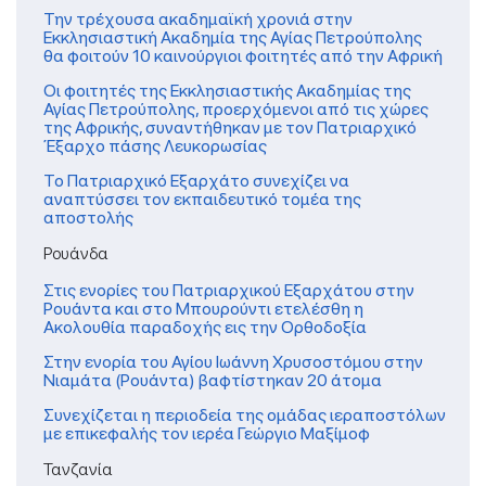
Την τρέχουσα ακαδημαϊκή χρονιά στην
Εκκλησιαστική Ακαδημία της Αγίας Πετρούπολης
θα φοιτούν 10 καινούργιοι φοιτητές από την Αφρική
Οι φοιτητές της Εκκλησιαστικής Ακαδημίας της
Αγίας Πετρούπολης, προερχόμενοι από τις χώρες
της Αφρικής, συναντήθηκαν με τον Πατριαρχικό
Έξαρχο πάσης Λευκορωσίας
Το Πατριαρχικό Εξαρχάτο συνεχίζει να
αναπτύσσει τον εκπαιδευτικό τομέα της
αποστολής
Ρουάνδα
Στις ενορίες του Πατριαρχικού Εξαρχάτου στην
Ρουάντα και στο Μπουρούντι ετελέσθη η
Ακολουθία παραδοχής εις την Ορθοδοξία
Στην ενορία του Αγίου Ιωάννη Χρυσοστόμου στην
Νιαμάτα (Ρουάντα) βαφτίστηκαν 20 άτομα
Συνεχίζεται η περιοδεία της ομάδας ιεραποστόλων
με επικεφαλής τον ιερέα Γεώργιο Μαξίμοφ
Τανζανία