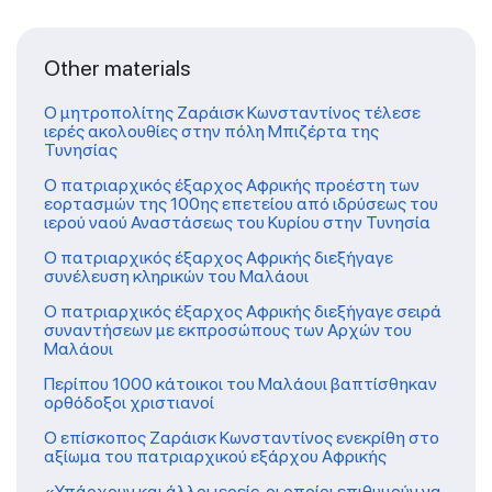
Other materials
Ο μητροπολίτης Ζαράισκ Κωνσταντίνος τέλεσε
ιερές ακολουθίες στην πόλη Μπιζέρτα της
Τυνησίας
Ο πατριαρχικός έξαρχος Αφρικής προέστη των
εορτασμών της 100ης επετείου από ιδρύσεως του
ιερού ναού Αναστάσεως του Κυρίου στην Τυνησία
Ο πατριαρχικός έξαρχος Αφρικής διεξήγαγε
συνέλευση κληρικών του Μαλάουι
O πατριαρχικός έξαρχος Αφρικής διεξήγαγε σειρά
συναντήσεων με εκπροσώπους των Αρχών του
Μαλάουι
Περίπου 1000 κάτοικοι του Μαλάουι βαπτίσθηκαν
ορθόδοξοι χριστιανοί
Ο επίσκοπος Ζαράισκ Κωνσταντίνος ενεκρίθη στο
αξίωμα του πατριαρχικού εξάρχου Αφρικής
«Υπάρχουν και άλλοι ιερείς, οι οποίοι επιθυμούν να