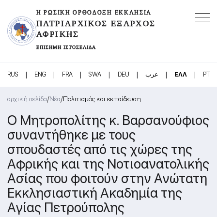
Η ΡΩΣΙΚΉ ΟΡΘΌΔΟΞΗ ΕΚΚΛΗΣΊΑ
ΠΑΤΡΙΑΡΧΙΚΌΣ ΈΞΑΡΧΟΣ
ΑΦΡΙΚΉΣ
ΕΠΊΣΗΜΗ ΙΣΤΟΣΕΛΊΔΑ
|
|
|
|
|
|
|
RUS
ENG
FRA
SWA
DEU
عرب
ΕΛΛ
PT
/
/
αρχική σελίδα
Νέα
Πολιτισμός και εκπαίδευση
Ο Μητροπολίτης κ. Βαρσανούφιος
συναντήθηκε με τους
σπουδαστές από τις χώρες της
Αφρικής και της Νοτιοανατολικής
Ασίας που φοιτούν στην Ανώτατη
Εκκλησιαστική Ακαδημία της
Αγίας Πετρούπολης