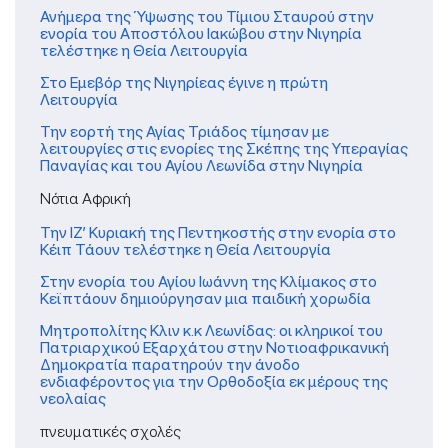
Ανήμερα της Ύψωσης του Τίμιου Σταυρού στην
ενορία του Αποστόλου Ιακώβου στην Νιγηρία
τελέστηκε η Θεία Λειτουργία
Στο Εμεβόρ της Νιγηρίεας έγινε η πρώτη
Λειτουργία
Την εορτή της Αγίας Τριάδος τίμησαν με
λειτουργίες στις ενορίες της Σκέπης της Υπεραγίας
Παναγίας και του Αγίου Λεωνίδα στην Νιγηρία
Νότια Αφρική
Την ΙΖ’ Κυριακή της Πεντηκοστής στην ενορία στο
Κέιπ Τάουν τελέστηκε η Θεία Λειτουργία
Στην ενορία του Αγίου Ιωάννη της Κλίμακος στο
Κεϊπτάουν δημιούργησαν μια παιδική χορωδία
Μητροπολίτης Κλιν κ.κ Λεωνίδας: οι κληρικοί του
Πατριαρχικού Εξαρχάτου στην Νοτιοαφρικανική
Δημοκρατία παρατηρούν την άνοδο
ενδιαφέροντος για την Ορθοδοξία εκ μέρους της
νεολαίας
πνευματικές σχολές