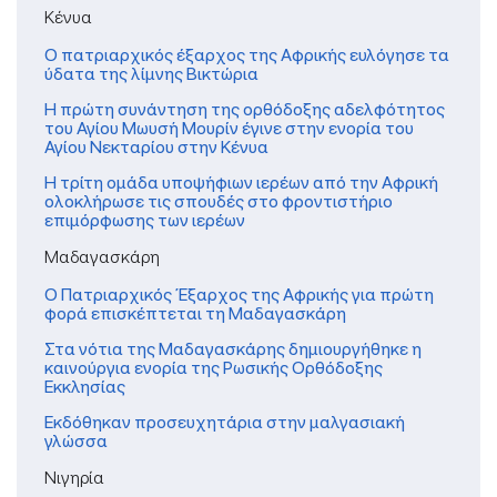
Κένυα
Ο πατριαρχικός έξαρχος της Αφρικής ευλόγησε τα
ύδατα της λίμνης Βικτώρια
Η πρώτη συνάντηση της ορθόδοξης αδελφότητος
του Αγίου Μωυσή Μουρίν έγινε στην ενορία του
Αγίου Νεκταρίου στην Κένυα
Η τρίτη ομάδα υποψήφιων ιερέων από την Αφρική
ολοκλήρωσε τις σπουδές στο φροντιστήριο
επιμόρφωσης των ιερέων
Μαδαγασκάρη
Ο Πατριαρχικός Έξαρχος της Αφρικής για πρώτη
φορά επισκέπτεται τη Μαδαγασκάρη
Στα νότια της Μαδαγασκάρης δημιουργήθηκε η
καινούργια ενορία της Ρωσικής Ορθόδοξης
Εκκλησίας
Εκδόθηκαν προσευχητάρια στην μαλγασιακή
γλώσσα
Νιγηρία