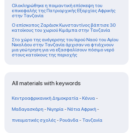
Ολοκληρώθηκε η ποιμαντική επίσκεψη του
επικεφαλής της Πατριαρχικής Εξαρχίας Αφρικής
στην Τανζανία
Ο επίσκοπος Ζαράισκ Κωνσταντίνος βάπτισε 30
κατοίκους του χωριού Κιμάμπα στην Τανζανία
Στο χώρο της ανέγερσης του Ιερού Ναού του Αγίου
Νικολάου στην Τανζανία άρχισαν να φτιάχνουν
μια γεώτρηση για να εξασφαλίσουν πόσιμο νερό
στους κατοίκους της περιοχής
All materials with keywords
Κεντροαφρικανική Δημοκρατία
-
Κένυα
-
Μαδαγασκάρη
-
Νιγηρία
-
Νότια Αφρική
-
πνευματικές σχολές
-
Ρουάνδα
-
Τανζανία