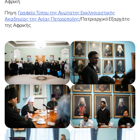
Αφρική.
Πηγη:
Γραφείο Τύπου της Ανώτατης Εκκλησιαστικής
Ακαδημίας της Αγίας Πετρούπολης
/Πατριαρχικό Εξαρχάτο
της Αφρικής.