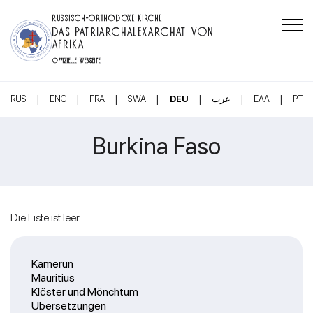
RUSSISCH-ORTHODOXE KIRCHE
DAS PATRIARCHALEXARCHAT VON
AFRIKA
OFFIZIELLE WEBSEITE
|
|
|
|
|
|
|
RUS
ENG
FRA
SWA
DEU
عرب
ΕΛΛ
PT
Burkina Faso
Die Liste ist leer
Kamerun
Mauritius
Klöster und Mönchtum
Übersetzungen