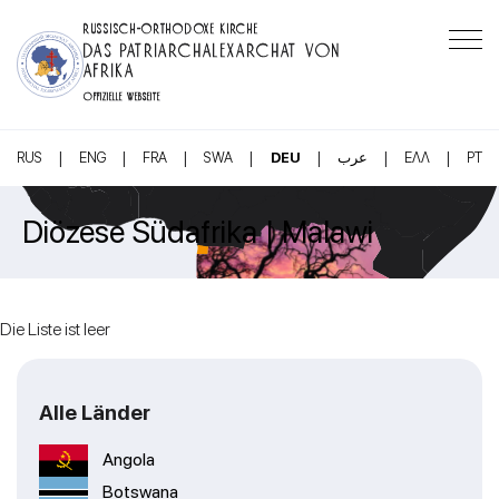
RUSSISCH-ORTHODOXE KIRCHE
DAS PATRIARCHALEXARCHAT VON
AFRIKA
OFFIZIELLE WEBSEITE
|
|
|
|
|
|
|
RUS
ENG
FRA
SWA
DEU
عرب
ΕΛΛ
PT
Diözese Südafrika | Malawi
Die Liste ist leer
Alle Länder
Angola
Botswana