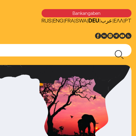
Bankangaben
RUS
ENG
FRA
SWA
DEU
عرب
ΕΛΛ
PT
|
|
|
|
|
|
|