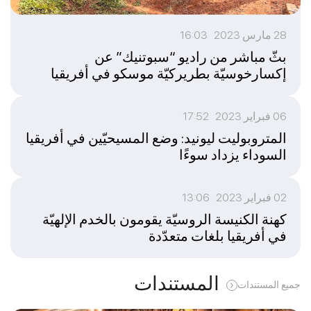
28 مارس 2023 16:03
بثّ مباشر من راديو “سبوتنيك” عن
إكسارخوسيّة بطريركيّة موسكو في أفريقيا
06 فبراير 2023 17:52
المتروبوليت ليونيد: وضع المسيحيّين في أفريقيا
السوداء يزداد سوءًا
02 فبراير 2023 13:06
كهنة الكنيسة الروسيّة يقومون بالخدم الإلهيّة
في أفريقيا بلغات متعدّدة
المستندات
جميع المستندات