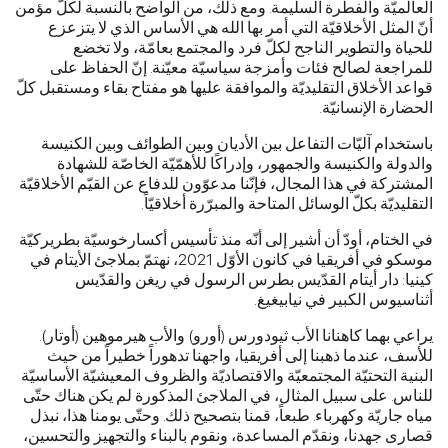
العالميّة والفطرة السليمة. ومع ذلك، من الواضح بالنسبة لكلّ مؤمن
أنّ المثل الأخلاقيّة التي أمر بها الله هي الأساس الذي لا يتزعزع
للحياة والتطوير الناجح لكلّ فرد والمجتمع بعامّة، ولا تخضع
للمراجعة لصالح فئات وأمزجة سياسيّة معيّنة. إنّ الحفاظ على
قواعد الأخلاق التقليديّة والموافقة عليها هو مفتاح بقاء ومستقبل كلّ
الحضارة الإنسانيّة.
باستخدام آليّات التفاعل بين الأديان وبين الطوائف وبين الكنيسة
والدولة والكنيسة والجمهور، وإدراكًا للأهمّيّة الخاصّة للشهادة
المشتركة في هذا المجال، فإنّنا مدعوّون للدفاع عن القيّم الأخلاقيّة
التقليديّة بكلّ الوسائل المتاحة والمبرّرة أخلاقيّاً.
في الختام، أودّ أن أشير إلى أنّه منذ تأسيس أكسارخوسيّة بطريركيّة
موسكو في أفريقيا في كانون الأوّل 2021، نهتمّ بملاجئ الأيتام في
كينيا: دار أيتام القدّيس بطرس الرسول في ريغن والقدّيس
أثناسيوس الكبير في نيابيغيغ.
يراعي بهما كاهنانا الأب ثيودورس (أورو) والأب هيرموهين (أوتار).
للأسف، عندما ذهبنا إلى أفريقيا، واجهنا تدهوراً خطيراً من حيث
البنية التحتيّة المجتمعيّة والاقتصاديّة والظروف المعيشيّة الأساسيّة
للناس. على سبيل المثال، في الملاجئ المذكورة لم يكن هناك حتّى
مياه جاريّة وكهرباء. طبعاً، قمنا بتصحيح ذلك. وحتّى يومنا هذا، نبذل
قصارى جهدنا، ونقدّم المساعدة، ونقوم بالبناء والتجهيز والتحسين،