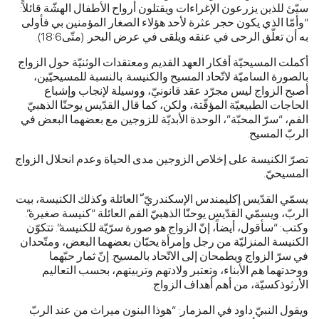
سيّئ للذين يزرعون الإغراءات ويقتلون أرواح الأطفال الهشّة قائلاً:
“وأمّا الذي يكون حجر عثرة لأحد هؤلاء الصغار المؤمنين بي فأولى
به أن تعلّق الرحى في عنقه ويلقى في عرض البحر. (متّى18:6).
أكملت المسيحيّة أفكار العهد القديم ومعتقدات الوثنيّة حول الزواج
بالصورة الساميّة لاتّحاد المسيح والكنيسة. بالنسبة للمسيحيّين،
أصبح الزواج ليس مجرّد عقد قانونيّ، ووسيلة لإنجاب وإشباع
الحاجات الطبيعيّة المؤقّتة، ولكن، كما قال القدّيس يوحنّا الذهبيّ
الفم، “سرّ المحبّة”، الوحدة الأبديّة للزوجين مع بعضهما البعض في
الربّ المسيح.
تصرّ الكنيسة على إخلاص الزوجين مدى الحياة وعدم انحلال الزواج
المسيحيّ.
يسمّي القدّيس إكليمندس الإسكندريّ ّ العائلة وكذلك الكنيسة، بيت
الربّ، ويسمّي القدّيس يوحنّا الذهبيّ الفم العائلة “كنيسة صغيرة”.
وكتب: “سأقول، أيضاً، إنّ الزواج هو صورة سرّيّة للكنيسة”. تتكوّن
الكنيسة المنزليّة من رجل وإمرأة يحبّان بعضهما البعض، ومتّحدان
في سرّ الزواج ويطمحان إلى الاتّحاد بالمسيح. إنّ ثمار حبّهما
ووحدتهما هم الأبناء، وتعتبر ولادتهم وتربيتهم، بحسب التعاليم
الأرثوذكسيّة، من أهم أهداف الزواج.
ويقول النبيّ داود في المزمار: “هوذا البنون ميراث من عند الربّ