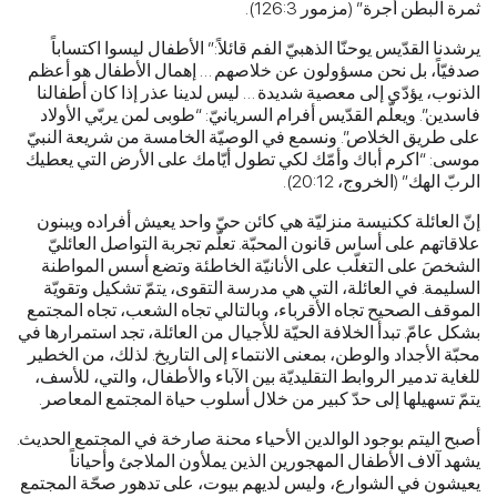
ثمرة البطن أجرة” (مزمور 126:3).
يرشدنا القدّيس يوحنّا الذهبيّ الفم قائلاً:” الأطفال ليسوا اكتساباً
صدفيّاً، بل نحن مسؤولون عن خلاصهم … إهمال الأطفال هو أعظم
الذنوب، يؤدّي إلى معصية شديدة … ليس لدينا عذر إذا كان أطفالنا
فاسدين”. ويعلّم القدّيس أفرام السريانيّ: “طوبى لمن يربّي الأولاد
على طريق الخلاص”. ونسمع في الوصيّة الخامسة من شريعة النبيّ
موسى: “اكرم أباك وأمّك لكي تطول أيّامك على الأرض التي يعطيك
الربّ الهك” (الخروج، 20:12).
إنّ العائلة ككنيسة منزليّة هي كائن حيّ واحد يعيش أفراده ويبنون
علاقاتهم على أساس قانون المحبّة. تعلّم تجربة التواصل العائليّ
الشخصَ على التغلّب على الأنانيّة الخاطئة وتضع أسس المواطنة
السليمة. في العائلة، التي هي مدرسة التقوى، يتمّ تشكيل وتقويّة
الموقف الصحيح تجاه الأقرباء، وبالتالي تجاه الشعب، تجاه المجتمع
بشكل عامّ. تبدأ الخلافة الحيّة للأجيال من العائلة، تجد استمرارها في
محبّة الأجداد والوطن، بمعنى الانتماء إلى التاريخ. لذلك، من الخطير
للغاية تدمير الروابط التقليديّة بين الآباء والأطفال، والتي، للأسف،
يتمّ تسهيلها إلى حدّ كبير من خلال أسلوب حياة المجتمع المعاصر.
أصبح اليتم بوجود الوالدين الأحياء محنة صارخة في المجتمع الحديث.
يشهد آلاف الأطفال المهجورين الذين يملأون الملاجئ وأحياناً
يعيشون في الشوارع، وليس لديهم بيوت، على تدهور صحّة المجتمع