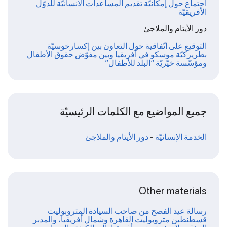
اجتماع حول إمكانيّة تقديم المساعدات الانسانيّة للدوّل
الأفريقيّة
دور الأيتام والملاجئ
التوقيع على اتّفاقية حول التعاون بين إكسارخوسيّة
بطريركيّة موسكو في أفريقيا وبين مفوّض حقوق الأطفال
ومؤسّسة خيّريّة “البلد للأطفال”
جميع المواضيع مع الكلمات الرئيسيّة
الخدمة الإنسانيّة
-
دور الأيتام والملاجئ
Other materials
رسالة عيد الفصح من صاحب السيادة المتروبوليت
قسطنطين متروبوليت القاهرة وشمال أفريقيا، والمدبر