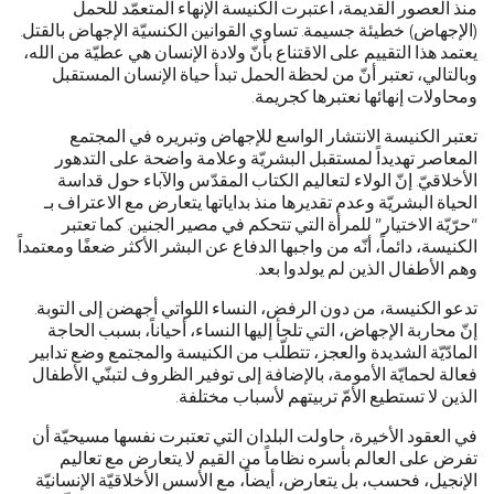
منذ العصور القديمة، اعتبرت الكنيسة الإنهاء المتعمّد للحمل
(الإجهاض) خطيئة جسيمة. تساوي القوانين الكنسيّة الإجهاض بالقتل.
يعتمد هذا التقييم على الاقتناع بأنّ ولادة الإنسان هي عطيّة من الله،
وبالتالي، تعتبر أنّ من لحظة الحمل تبدأ حياة الإنسان المستقبل
ومحاولات إنهائها نعتبرها كجريمة.
تعتبر الكنيسة الانتشار الواسع للإجهاض وتبريره في المجتمع
المعاصر تهديداً لمستقبل البشريّة وعلامة واضحة على التدهور
الأخلاقيّ. إنّ الولاء لتعاليم الكتاب المقدّس والآباء حول قداسة
الحياة البشريّة وعدم تقديرها منذ بداياتها يتعارض مع الاعتراف بـ
“حرّيّة الاختيار” للمرأة التي تتحكم في مصير الجنين. كما تعتبر
الكنيسة، دائماً، أنّه من واجبها الدفاع عن البشر الأكثر ضعفًا ومعتمداً
وهم الأطفال الذين لم يولدوا بعد.
تدعو الكنيسة، من دون الرفض، النساء اللواتي أجهضن إلى التوبة.
إنّ محاربة الإجهاض، التي تلجأ إليها النساء، أحياناً، بسبب الحاجة
المادّيّة الشديدة والعجز، تتطلّب من الكنيسة والمجتمع وضع تدابير
فعالة لحمايّة الأمومة، بالإضافة إلى توفير الظروف لتبنّي الأطفال
الذين لا تستطيع الأمّ تربيتهم لأسباب مختلفة.
في العقود الأخيرة، حاولت البلدان التي تعتبرت نفسها مسيحيّة أن
تفرض على العالم بأسره نظاماً من القيم لا يتعارض مع تعاليم
الإنجيل، فحسب، بل يتعارض، أيضاً، مع الأسس الأخلاقيّة الإنسانيّة