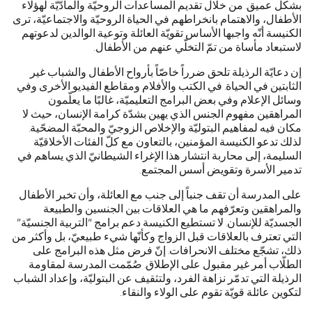
بشكل عميق. من خلال تقديم المساعدات الروحيّة والمادّيّة لهؤلاء
الأطفال، والاهتمام بانخراطهم في الحياة الروحيّة والاجتماعيّة، ترى
الكنيسة أنّه واجبها الأساس تقويّة العائلة وتوعية الوالدين لدعوتهم
لاستبعاد مأساة من تمّ التخلّي عنهم من الأطفال.
إن دعايّة الرذيلة تلحق ضرراً خاصّاً بأرواح الأطفال والشباب غير
الثابتين في الحياة. في الكتب والأفلام ومقاطع الفيديو الأخرى وفي
وسائل الإعلام وفي بعض البرامج التعليميّة، غالبًا ما يعلّمون
المراهقين مفهوم الجنس الذي يهين بشدّة كرامة الإنسان، حيث لا
مكان فيه لمفاهيم البتوليّة والإخلاص الزوجيّ والمحبّة المضحّية.
لذلك تدعو الكنيسة المؤمنين، بالتعاون مع كلّ الفئات الأخلاقيّة
السليمة، إلى محاربة انتشار هذا الإغراء الشيطانيّ الذي يساهم في
تدمير الأسرة وتقويض أسس المجتمع.
على المدرسة أن تقف جنباً إلى جنب مع العائلة، وأن تخبر الأطفال
والمراهقين وتعرّفهم ما هي العلاقات بين الجنسين والطبيعة
الجسديّة للإنسان. لا تستطيع الكنيسة دعم برامج “التربية الجنسيّة”
التي تعترف بالعلاقات قبل الزواج وكأنّها شيء طبيعيّ، بل وأكثر من
ذلك، تشجّع مختلف الانحرافات. إنّ فرض مثل هذه البرامج على
الطلّاب أمر غير مقبول على الإطلاق. صُمّمت المدرسة لمقاومة
الرذيلة التي تدمّر نزاهة الفرد، ولتثقيف عن البتوليّة، وإعداد الشباب
لتكوين عائلة قويّة تقوم على الولاء والنقاء.