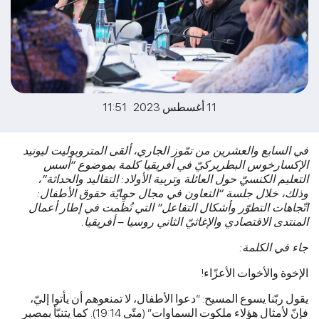
11 أغسطس 2023 11:51
في السابع والعشرين من تمّوز الجاري، ألقى المتروبوليت ليونيد
الإكسارخوس البطريركيّ في أفريقيا كلمة بموضوع “أسس
التعليم الكنسيّ حول العائلة وتربية الأولاد: التقاليد والحداثة”،
وذلك، خلال جلسة “التعاون في مجال حمايّة حقوق الأطفال:
اتّجاهات التطوّر وأشكال التفاعل” التي نُظِّمت في إطار أعمال
المنتدى الاقتصادي والإغاثيّ الثاني روسيا – أفريقيا.
جاء في الكلمة:
الإخوة والأخوات الأعزّاء!
يقول ربّنا يسوع المسيح: “دعوا الأطفال، لا تمنعوهم أن يأتوا إليّ،
فإنّ لأمثال هؤلاء ملكوت السماوات” (متّى 19:14). كما يتنبّأ بمصير