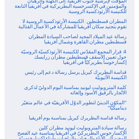
المؤقت لإبرشية جنوب أفريقيا، إلى الكهنة والرهبان
والمؤمنين في الإكسرخسية البطريركية في أفريقيا التابعة
للكنيسة الأرثوذكسية الروسية.
المطران قسطنطين : الكنيسة الأرثوذكسية الروسية لا
تقوم بتجنيد سكان أفريقيا للمشاركة في الأعمال القتالية
رسالة عيد الميلاد المجيد لصاحب السيادة المطران
قسطنطين مطران القاهرة وشمال أفريقيا
4. قرار المجمع المقدّس للكنيسة الأرثوذكسيّة الروسيّة
حول تعيين الأسقف قسطنطين مطران زرايسك
إكسارخوساً بطريركيّاً في أفريقيا
قداسة البطريرك كيريل يرسل رسالة دعم إلى رئيس
الكنيسة الأثيوبيّة
كلمة المتروبوليت ليونيد بمناسبة اليوم الدوليّ لذكرى
الاتّجار بالرقيق الأسود وإلغائه
“المكوّن الدينيّ لتطوير الدوّل الأفريقيّة في عالم متغيّر
ديناميكيًّا”
رسالة قداسة البطريرك كيريل بمناسبة يوم أفريقيا
رسالة سيادة المتروبوليت ليونيد مطران كلين
الإكسارخوس البطريركيّ في أفريقيا بمناسبة عيد الفصح
المجيد إلى الآباء والرهبان والراهبات وأبناء إكسارخوسيّة