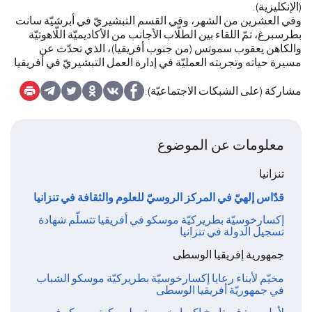
(الإنكليزية).
وفي العشرين من الشهر، وفي القسم التبشيريّ في أبرشيّة سانت
بطرسبرغ، تمّ اللقاء بين الطلّاب الأجانب من الأكاديميّة اللّاهوتيّة
والكاهن يعقوب سموتس (من جنوب أفريقيا)، الذي تحدّث عن
مسيرة حياته وتجربته العمليّة في إدارة العمل التبشيريّ في أفريقيا.
مشاركة (على الشبكات الاجتماعيّة):
معلومات عن الموضوع
تنزانيا
قدّاس إلهيّ في المركز الروسيّ للعلوم والثقافة في تنزانيا
إكسارخوسيّة بطريركيّة موسكو في أفريقيا تتسلّم شهادة
تسجيل الدولة في تنزانيا
جمهورية إفريقيا الوسطى
مخيّم لأبناء رعايا إكسارخوسيّة بطريركيّة موسكو الشباب
في جمهوريّة أفريقيا الوسطى