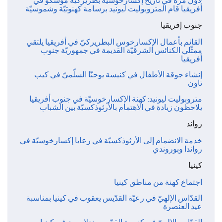
لأول مرة في تاريخ إكسارخوسية بطريركية موسكو في
أفريقيا قام المتروبوليت ليونيد برسامة كهنوتيّة وشموسيّة
جنوب إفريقيا
القائم بأعمال الإكسارخوس البطريركيّ في أفريقيا يلتقي
ممثّلي الكنائس الشرقيّة القديمة في جمهوريّة جنوب
أفريقيا
إنشاء جوقة الأطفال في كنيسة يوحنّا السلّميّ في كيب
تاون
متروبوليت ليونيد: كهنة الإكسارخوسيّة في جنوب أفريقيا
يلاحظون زيادة في الاهتمام بالأرثوذكسيّة بين الشباب
رواند
خدمة الانضمام إلى الأرثوذكسيّة في رعايا إكسارخوسيّة في
رواندا وبوروندي
كينيا
اجتماع كهنة من مناطق كينيا
القدّاس الإلهيّ في رعيّة القدّيس يعقوب في كينيا بمناسبة
عيد العنصرة