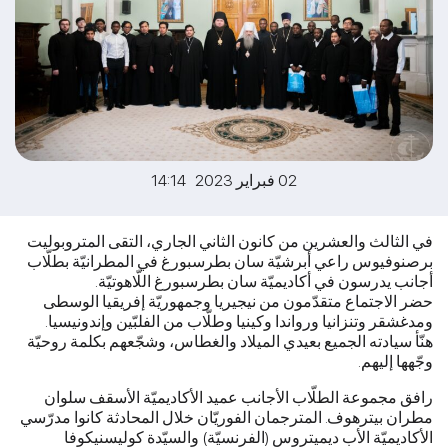
02 فبراير 2023 14:14
في الثالث والعشرين من كانون الثاني الجاري، التقى المتروبوليت
برصنوفيوس راعي أبرشيّة سان بطرسبورغ في المطرانيّة بطلّاب
أجانب يدرسون في أكاديميّة سان بطرسبورغ اللّاهوتيّة.
حضر الاجتماع متقدّمون من نيجيريا وجمهوريّة إفريقيا الوسطى
ومدغشقر وتنزانيا ورواندا وكينيا وطلّاب من الفلبّين وإندونيسيا.
هنّأ سيادته الجميع بعيدي الميلاد والغطاس، وشجّعهم بكلمة روحيّة
وجّهها إليهم.
رافق مجموعة الطلّاب الأجانب عميد الأكاديميّة الأسقف سلوان
مطران بيترهوف. المترجمان الفوريّان خلال المحادثة كانوا مدرّسي
الأكاديميّة الأب ديميتروس (الفرنسيّة) والسيّدة كوليسنيكوفا