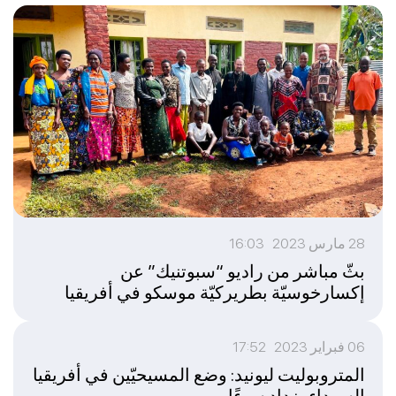
28 مارس 2023 16:03
بثّ مباشر من راديو “سبوتنيك” عن
إكسارخوسيّة بطريركيّة موسكو في أفريقيا
06 فبراير 2023 17:52
المتروبوليت ليونيد: وضع المسيحيّين في أفريقيا
السوداء يزداد سوءًا