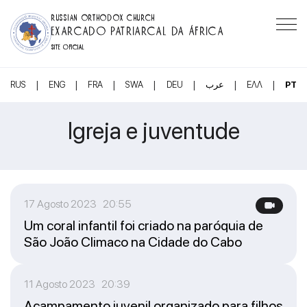
RUSSIAN ORTHODOX CHURCH
EXARCADO PATRIARCAL DA ÁFRICA
SITE OFICIAL
|
|
|
|
|
|
|
RUS
ENG
FRA
SWA
DEU
عرب
ΕΛΛ
PT
Igreja e juventude
17 Agosto 2023 20:55
Um coral infantil foi criado na paróquia de
São João Climaco na Cidade do Cabo
11 Agosto 2023 20:39
Acampamento juvenil organizado para filhos