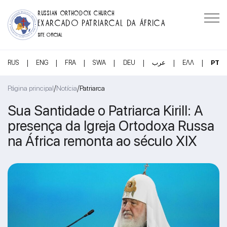
RUSSIAN ORTHODOX CHURCH
EXARCADO PATRIARCAL DA ÁFRICA
SITE OFICIAL
|
|
|
|
|
|
|
RUS
ENG
FRA
SWA
DEU
عرب
ΕΛΛ
PT
/
/
Página principal
Notícia
Patriarca
Sua Santidade o Patriarca Kirill: A
presença da Igreja Ortodoxa Russa
na África remonta ao século XIX