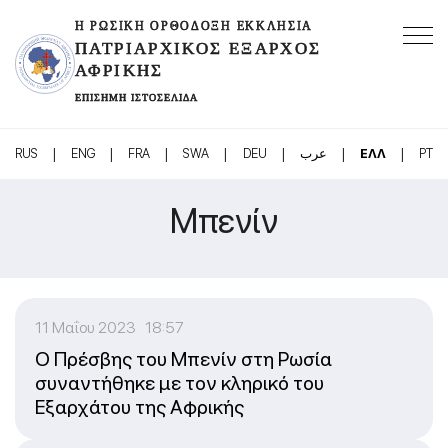
Η ΡΩΣΙΚΉ ΟΡΘΌΔΟΞΗ ΕΚΚΛΗΣΊΑ
ΠΑΤΡΙΑΡΧΙΚΌΣ ΈΞΑΡΧΟΣ
ΑΦΡΙΚΉΣ
ΕΠΊΣΗΜΗ ΙΣΤΟΣΕΛΊΔΑ
|
|
|
|
|
|
|
RUS
ENG
FRA
SWA
DEU
عرب
ΕΛΛ
PT
Μπενίν
11 Μαΐου 2023 18:57
O Πρέσβης του Μπενίν στη Ρωσία
συναντήθηκε με τον κληρικό του
Εξαρχάτου της Αφρικής