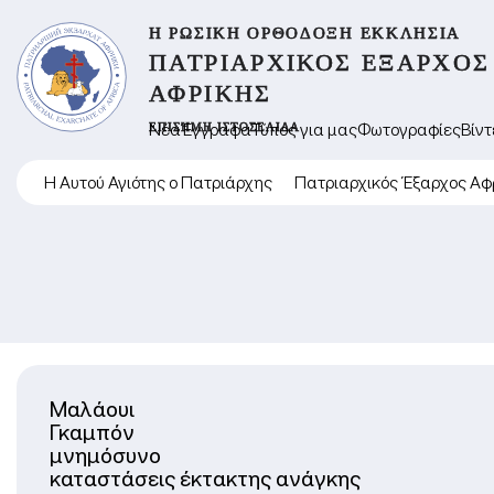
Η ΡΩΣΙΚΉ ΟΡΘΌΔΟΞΗ ΕΚΚΛΗΣΊΑ
ΠΑΤΡΙΑΡΧΙΚΌΣ ΈΞΑΡΧΟΣ
ΑΦΡΙΚΉΣ
ΕΠΊΣΗΜΗ ΙΣΤΟΣΕΛΊΔΑ
Νέα
Έγγραφα
Τύπος για μας
Φωτογραφίες
Βίντ
Η Αυτού Αγιότης ο Πατριάρχης
Πατριαρχικός Έξαρχος Αφ
Μαλάουι
Γκαμπόν
μνημόσυνο
καταστάσεις έκτακτης ανάγκης