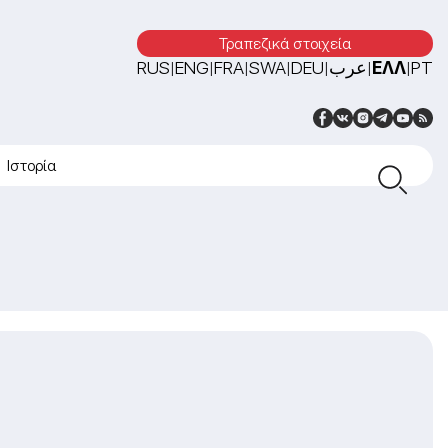
Τραπεζικά στοιχεία
RUS
ENG
FRA
SWA
DEU
عرب
ΕΛΛ
PT
|
|
|
|
|
|
|
Ιστορία