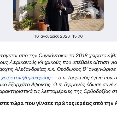
16 Ιανουαρίου 2023 15:00
ατάγεται από την Ουγκάντακαι το 2018 χειροτονήθ
τους Αφρικανούς κληρικούς που υπέβαλε αίτηση γι
άρχης Αλεξανδρείας κ.κ. Θεόδωρος Β’ αναγνώρισε 
2
χειροτονήθηκειερέας
— ο π. Γερμανός έγινε πρώτ
κό Εξαρχάτο Αφρικής. Ο π. Γερμανός έδωσε συνέ
αρακτηριστικά τις λεπτομέρειες της Ορθοδοξίας 
στε
τώρα
που
γίνατε
πρώτος
ιερέας
από την 