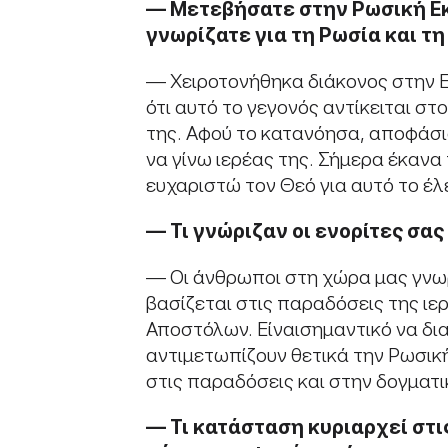
—
Μετεβήσατε
στην
Ρωσική Ε
γνωρίζατε για τη Ρωσία και τ
— Χειροτονήθηκα διάκονος στην Ε
ότι αυτό το γεγονός αντίκειται σ
της. Αφού το κατανόησα, αποφάσι
να γίνω ιερέας της. Σήμερα έκανα
ευχαριστώ τον Θεό για αυτό το έλ
—
Τι
γνώριζαν
οι
ενορίτες
σας
— Οι άνθρωποι στη χώρα μας γνωρ
βασίζεται στις παραδόσεις της ιερ
Αποστόλων. Είναισημαντικό να δια
αντιμετωπίζουν θετικά την Ρωσική
στις παραδόσεις και στην δογματι
—
Τι κατάσταση κυριαρχεί στι