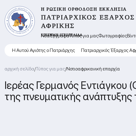
Η ΡΩΣΙΚΉ ΟΡΘΌΔΟΞΗ ΕΚΚΛΗΣΊΑ
ΠΑΤΡΙΑΡΧΙΚΌΣ ΈΞΑΡΧΟΣ
ΑΦΡΙΚΉΣ
ΕΠΊΣΗΜΗ ΙΣΤΟΣΕΛΊΔΑ
Νέα
Έγγραφα
Τύπος για μας
Φωτογραφίες
Βίντ
Η Αυτού Αγιότης ο Πατριάρχης
Πατριαρχικός Έξαρχος Αφ
αρχική σελίδα
Τύπος για μας
Νοτιοαφρικανική επαρχία
/
/
Ιερέας Γερμανός Εντιάγκου (
της πνευματικής ανάπτυξης 