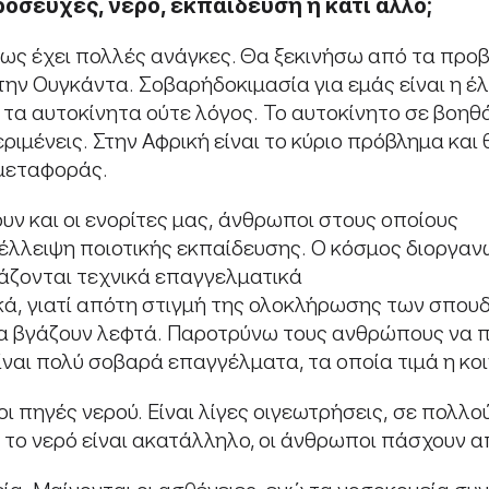
οσευχές, νερό, εκπαίδευση ή κάτι άλλο;
ίως έχει πολλές ανάγκες. Θα ξεκινήσω από τα προ
 στην Ουγκάντα. Σοβαρήδοκιμασία για εμάς είναι η 
τα αυτοκίνητα ούτε λόγος. Το αυτοκίνητο σε βοηθάει
εριμένεις. Στην Αφρική είναι το κύριο πρόβλημα κα
 μεταφοράς.
ν και οι ενορίτες μας, άνθρωποι στους οποίους
 ηέλλειψη ποιοτικής εκπαίδευσης. Ο κόσμος διοργ
ειάζονται τεχνικά επαγγελματικά
ικά, γιατί απότη στιγμή της ολοκλήρωσης των σπου
να βγάζουν λεφτά. Παροτρύνω τους ανθρώπους να 
είναι πολύ σοβαρά επαγγέλματα, τα οποία τιμά η κο
 πηγές νερού. Είναι λίγες οιγεωτρήσεις, σε πολλο
ί το νερό είναι ακατάλληλο, οι άνθρωποι πάσχουν α