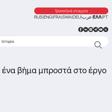
Τραπεζικά στοιχεία
RUS
ENG
FRA
SWA
DEU
عرب
ΕΛΛ
PT
|
|
|
|
|
|
|
Ιστορία
λο ένα βήμα μπροστά στο έργο