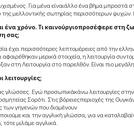
υχισμένος. Για μένα είναιάλλο ένα βήμα μπροστά σ
ο της μελλοντικής σωτηρίας περισσότερων ψυχών. Ε
αι ένα χρόνο
.
Τι
καινούργιο
προσέφερε
στη ζ
ση
σας
;
σία έχει περισσότερες λεπτομέρειες από την ελλη
ι αφαιρέθηκαν μερικά στοιχεία, η λειτουργία συντο
ρξαν στη Λειτουργία στο παρελθόν. Είναι πιο μεγάλ
ι λειτουργίες;
ας γλώσσες. Εγώ προσωπικάκάνω λειτουργίες στην 
οσμητείας Σορότι. Στις βόρειεςπεριοχές της Ουγκάν
σες των γηγενών που διαμένουν
ποιούμε και την αγγλική γλώσσα, για να καταλαβαί
, τότε μιλάμε αγγλικά.