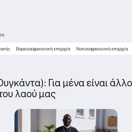
εο
ρικής
Βορειοαφρικανική επαρχία
Νοτιοαφρικανική επαρχία
Ουγκάντα): Για μένα είναι άλ
του λαού μας