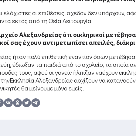
 ελάχιστες οι επιθέσεις, σχεδόν δεν υπάρχουν, αφο
άντα εκτός από τη Θεία Λειτουργία.
αρχείο
Αλεξανδρείας
ότι
οι
κληρικοί
μετέβησα
κοί
σας
έχουν
αντιμετωπίσει
απειλές
,
διάκρ
είας ήταν πολύ επιθετική εναντίον όσων μετέβησα
κεύη, έδιωξαν τα παιδιά από το σχολείο, τα οποία 
ουδές τους, αφού οι γονείς ήλπιζαν ναέχουν εκκλη
τηνΕκκλησία Αλεξανδρείας αρχίζουν να κατανοούν
νικητές θα μείνουμε μόνο εμείς.