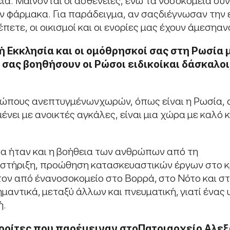
ρεία. Μαίνονται οι ασθένειες, ενώ τα νοσοκομεία σ
υν φάρμακα. Για παράδειγμα, αν σαςδιέγνωσαν την 
πετε, οι οικισμοί και οι ενορίες μας έχουν άμεσηαν
ή
Εκκλησία και οι ομόθρησκοί σας στη Ρωσία
α
σας
βοηθήσουν
οι
Ρώσοι
ειδικοί
και
δάσκαλοι
πους ανεπτυγμένωνχωρών, όπως είναι η Ρωσία, αναπ
νει με ανοικτές αγκάλες, είναι μια χώρα με καλό κ
θα ήταν και η βοήθεια των ανθρώπων από τη
ή στήριξη, προώθηση κατασκευαστικών έργων στο κρ
τον από ένανοσοκομείο στο Βορρά, στο Νότο και στ
ντικά, μεταξύ άλλων και πνευματική, γιατί ένας 
ή.
ορίτες
που
παρέμειναν
στο
Πατριαρχείο Αλεξ