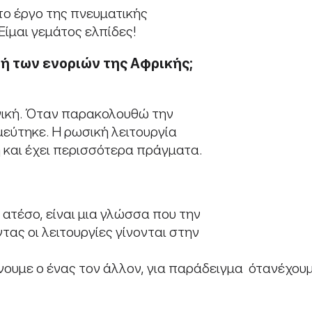
το έργο της πνευματικής
ίμαι γεμάτος ελπίδες!
ωή των
ενοριών
της
Αφρικής;
νική. Όταν παρακολουθώ την
μεύτηκε. Η ρωσική λειτουργία
η και έχει περισσότερα πράγματα.
ατέσο, είναι μια γλώσσα που την
τας οι λειτουργίες γίνονται στην
νουμε ο ένας τον άλλον, για παράδειγμα ότανέχουμ