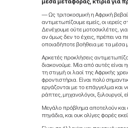
μέσα
μεταφοράς
,
κτίρια
για
πρ
— Ως τριτοκοσμική η Αφρική βεβα
αντιμετωπίζουμε εμείς, οι ιερείς
Δενέχουμε ούτε μοτοσικλέτες, για 
αν όμως δεν το έχεις, πρέπει να π
οποιαδήποτε βοήθεια με τα μέσα
Αρκετές προκλήσεις αντιμετωπίζου
διακονούμε. Μία από αυτές είναι
τη στιγμή οι λαοί της Αφρικής χρ
φροντιστήρια. Είναι πολύ σημαντ
εργάζονται με το επάγγελμα και 
ράπτες, μηχανολόγοι, ξυλουργοί, 
Μεγάλο πρόβλημα αποτελούν και οι
πηγάδια, και ουκ ολίγες φορές εκε