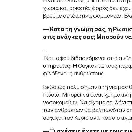
Είναι σε έλλειψη και ποιοτικά ιατ
χωριά και αρκετές φορές δεν έχο
βρούμε σε ιδιωτικά φαρμακεία. Βλέ
—
Κατά
τη
γνώμη
σας
,
η
Ρωσικ
στις ανάγκες σας; Μπορούν
ν
–
Ναι, αφού διδασκόμενοι από ανθρώ
υπηρεσίες. Η Ουγκάντα τους περιμέ
φιλόξενους ανθρώπους.
Βεβαίως πολύ σημαντική για μας 
Ρωσία. Μπορεί να είναι χρηματικ
νοσοκομείων. Να είχαμε τουλάχισ
των ανθρώπων θα βελτιωνόταν σημα
δοξάζει τον Κύριο ανά πάσα στιγμ
—
Τι
σχέσεις
έχετε
με
τους
εν