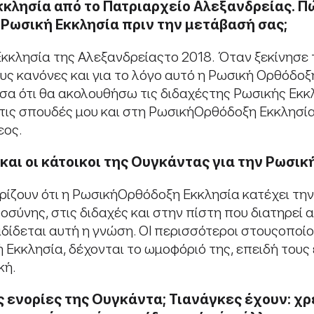
κκλησία από το Πατριαρχείο Αλεξανδρείας
.
Πώ
η Ρωσική Εκκλησία πριν την μετάβασή σας;
κκλησία της Αλεξανδρείαςτο 2018. Όταν ξεκίνησε
τους κανόνες και για το λόγο αυτό η Ρωσική Ορθόδο
σα ότι θα ακολουθήσω τις διδαχέςτης Ρωσικής Εκκ
 τις σπουδές μου και στη ΡωσικήΟρθόδοξη Εκκλησία
εος.
και
οι
κάτοικοι της Ουγκάντας για την Ρωσική
ίζουν ότι η ΡωσικήΟρθόδοξη Εκκλησία κατέχει την 
οσύνης, στις διδαχές και στην πίστη που διατηρεί 
δίδεται αυτή η γνώση. ΟΙ περισσότεροι στουςοποί
 Εκκλησία, δέχονται το ωμοφόριό της, επειδή τους
κή.
ς ενορίες της Ουγκάντα; Τι
ανάγκες
έχουν
:
χρ