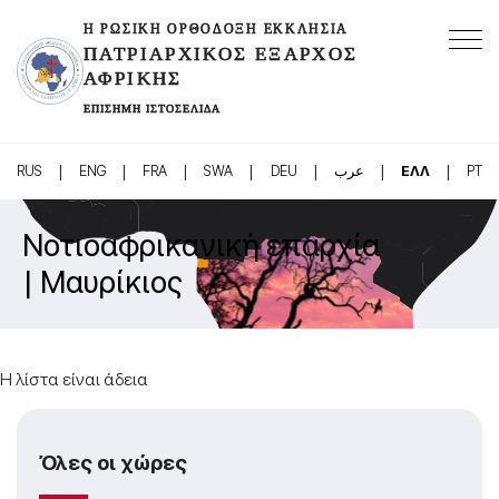
Η ΡΩΣΙΚΉ ΟΡΘΌΔΟΞΗ ΕΚΚΛΗΣΊΑ
ΠΑΤΡΙΑΡΧΙΚΌΣ ΈΞΑΡΧΟΣ
ΑΦΡΙΚΉΣ
ΕΠΊΣΗΜΗ ΙΣΤΟΣΕΛΊΔΑ
|
|
|
|
|
|
|
RUS
ENG
FRA
SWA
DEU
عرب
ΕΛΛ
PT
Νοτιοαφρικανική επαρχία
| Μαυρίκιος
Η λίστα είναι άδεια
Όλες οι χώρες