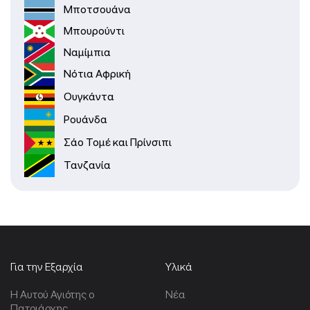
Μποτσουάνα
Μπουρούντι
Ναμίμπια
Νότια Αφρική
Ουγκάντα
Ρουάνδα
Σάο Τομέ και Πρίνσιπι
Τανζανία
Για την Εξαρχία
Υλικά
Η Αυτού Αγιότης ο
Νέα
Πατριάρχης