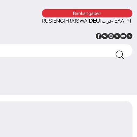
Bankangaben
RUS
ENG
FRA
SWA
DEU
عرب
ΕΛΛ
PT
|
|
|
|
|
|
|