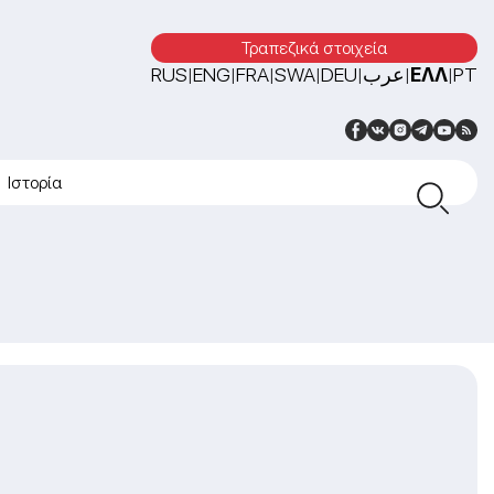
Τραπεζικά στοιχεία
RUS
ENG
FRA
SWA
DEU
عرب
ΕΛΛ
PT
|
|
|
|
|
|
|
Ιστορία