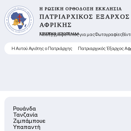
Η ΡΩΣΙΚΉ ΟΡΘΌΔΟΞΗ ΕΚΚΛΗΣΊΑ
ΠΑΤΡΙΑΡΧΙΚΌΣ ΈΞΑΡΧΟΣ
ΑΦΡΙΚΉΣ
ΕΠΊΣΗΜΗ ΙΣΤΟΣΕΛΊΔΑ
Νέα
Έγγραφα
Τύπος για μας
Φωτογραφίες
Βίντ
Η Αυτού Αγιότης ο Πατριάρχης
Πατριαρχικός Έξαρχος Αφ
Ρουάνδα
Τανζανία
Ζιμπάμπουε
Υπαπαντή