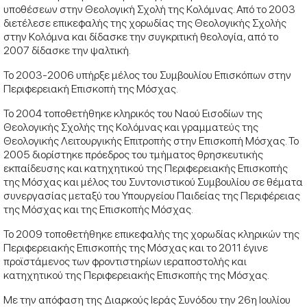
υποθέσεων στην Θεολογική Σχολή της Κολόμνας. Από το 2003
διετέλεσε επικεφαλής της χορωδίας της Θεολογικής Σχολής
στην Κολόμνα και δίδασκε την συγκριτική θεολογία, από το
2007 δίδασκε την ψαλτική.
Το 2003-2006 υπήρξε μέλος του Συμβουλίου Επισκόπων στην
Περιφερειακή Επισκοπή της Μόσχας.
Το 2004 τοποθετήθηκε κληρικός του Ναού Εισοδίων της
Θεολογικής Σχολής της Κολόμνας και γραμματεύς της
Θεολογικής Λειτουργικής Επιτροπής στην Επισκοπή Μόσχας. Το
2005 διορίστηκε πρόεδρος του τμήματος θρησκευτικής
εκπαίδευσης και κατηχητικού της Περιφερειακής Επισκοπής
της Μόσχας και μέλος του Συντονιστικού Συμβουλίου σε θέματα
συνεργασίας μεταξύ του Υπουργείου Παιδείας της Περιφέρειας
της Μόσχας και της Επισκοπής Μόσχας.
Το 2009 τοποθετήθηκε επικεφαλής της χορωδίας κληρικών της
Περιφερειακής Επισκοπής της Μόσχας και το 2011 έγινε
προϊστάμενος των φροντιστηρίων ιεραποστολής και
κατηχητικού της Περιφερειακής Επισκοπής της Μόσχας.
Με την απόφαση της Διαρκούς Ιεράς Συνόδου την 26η Ιουλίου