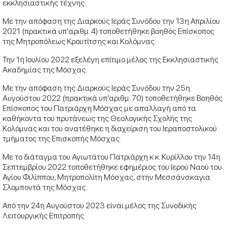
εκκλησιαστικής τέχνης.
Με την απόφαση της Διαρκούς Ιεράς Συνόδου την 13η Απριλίου
2021 (πρακτικά υπ’αριθμ. 4) τοποθετήθηκε βοηθός Επίσκοπος
της Μητροπόλεως Κρουτίτσης και Κολόμνας.
Την 1η Ιουλίου 2022 εξελέγη επίτιμο μέλος της Εκκλησιαστικής
Ακαδημίας της Μόσχας.
Με την απόφαση της Διαρκούς Ιεράς Συνόδου την 25η
Αυγούστου 2022 (πρακτικά υπ’αριθμ. 70) τοποθετήθηκε Βοηθός
Επίσκοπος του Πατριάρχη Μόσχας με απαλλαγή από τα
καθήκοντα του πρυτάνεως της Θεολογικής Σχολής της
Κολόμνας και του ανατέθηκε η διαχείριση του Ιεραποστολικού
τμήματος της Επισκοπής Μόσχας.
Με το διάταγμα του Αγιωτάτου Πατριάρχη κ.κ. Κυρίλλου την 14η
Σεπτεμβρίου 2022 τοποθετήθηκε εφημέριος του Ιερού Ναού του
Αγίου Φιλίππου, Μητροπολίτη Μόσχας, στην Μεσσάνσκαγια
Σλομποντά της Μόσχας.
Από την 24η Αυγούστου 2023 είναι μέλος της Συνοδικής
Λειτουργικής Επιτροπής.