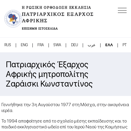
Η ΡΩΣΙΚΉ ΟΡΘΌΔΟΞΗ ΕΚΚΛΗΣΊΑ
ΠΑΤΡΙΑΡΧΙΚΌΣ ΈΞΑΡΧΟΣ
ΑΦΡΙΚΉΣ
ΕΠΊΣΗΜΗ ΙΣΤΟΣΕΛΊΔΑ
|
|
|
|
|
|
|
RUS
ENG
FRA
SWA
DEU
عرب
ΕΛΛ
PT
Πατριαρχικός Έξαρχος
Αφρικής μητροπολίτης
Ζαράισκι Κωνσταντίνος
Γεννήθηκε την 3η Αυγούστου 1977 στη Μόσχα, στην οικογένεια
ιερέα.
Το 1994 αποφοίτησε από το σχολείο μέσης εκπαίδευσης και το
παιδικό εκκλησιαστικό ωδείο επί του Ιερού Ναού της Κοιμήσεως