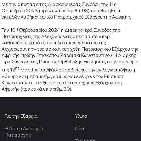
Με την απόφαση της Διαρκούς Ιεράς Συνόδου την 11η
Οκτωβρίου 2023 (πρακτικά υπ’αριθμ. 93) τοποθετήθηκε
εκτελών καθήκοντα του Πατριαρχικού Εξάρχου της Αφρικής.
η
Την 16
Φεβρουαρίου 2024 η Διαρκής Ιερά Σύνοδος της
Πατριαρχείας της Αλεξάνδρειας απεφάσισε «περί
καθαιρέσεωςαπό του υψηλού υπουργήματος της
Αρχιερωσύνης» του ασκούντος χρέη Πατριαρχικού Εξάρχου της
Αφρικής, πρώην Επισκόπου Ζαράϊσκι Κωνσταντίνου. Η Διαρκής
Ιερά Σύνοδος της Ρωσικής Ορθόδοξης Εκκλησίας στην συνεδρία
ης
της 12
Μαρτίου απεφάσισε να θεωρεί την εν λόγω απόφαση
«άκυρη και μηδαμινή», καθώς και ενέκρινε τον Επίσκοπο
Κωνσταντίνο στο αξίωμα του Πατριαρχικού Εξάρχου της
Αφρικής (πρακτικά υπ’αριθμ. 30).
Για την Εξαρχία
Υλικά
Η Αυτού Αγιότης ο
Νέα
Πατριάρχης