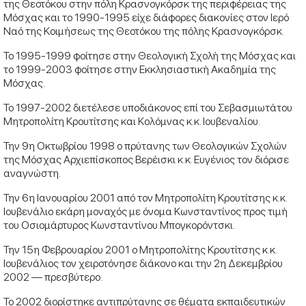
της Θεοτόκου στην πόλη Κρασνογκόρσκ της περιφέρειας της
Μόσχας και το 1990-1995 είχε διάφορες διακονίες στον Ιερό
Ναό της Κοιμήσεως της Θεοτόκου της πόλης Κρασνογκόρσκ.
Το 1995-1999 φοίτησε στην Θεολογική Σχολή της Μόσχας και
το 1999-2003 φοίτησε στην Εκκλησιαστική Ακαδημία της
Μόσχας.
Το 1997-2002 διετέλεσε υποδιάκονος επί του Σεβασμιωτάτου
Μητροπολίτη Κρουτίτσης και Κολόμνας κ.κ. Ιουβεναλίου.
Την 9η Οκτωβρίου 1998 ο πρύτανης των Θεολογικών Σχολών
της Μόσχας Αρχιεπίσκοπος Βερέισκι κ.κ. Ευγένιος τον διόρισε
αναγνώστη.
Την 6η Ιανουαρίου 2001 από τον Μητροπολίτη Κρουτίτσης κ.κ.
Ιουβενάλιο εκάρη μοναχός με όνομα Κωνσταντίνος προς τιμή
του Οσιομάρτυρος Κωνσταντίνου Μπογκορόντσκι.
Την 15η Φεβρουαρίου 2001 ο Μητροπολίτης Κρουτίτσης κ.κ.
Ιουβενάλιος τον χειροτόνησε διάκονο και την 2η Δεκεμβρίου
2002 — πρεσβύτερο.
Το 2002 διορίστηκε αντιπρύτανης σε θέματα εκπαιδευτικών