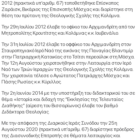
2012 (πρακτικά υπ’αριθμ. 67) τοποθετήθηκε Επίσκοπος
Ζαράισκ, Βικάριος της Επισκοπής Μόσχας και διορίστηκε στη
θέση του πρύτανη της Θεολογικής Σχολής της Κολόμνα.
Την 29η Ιουλίου 2012 έλαβε το οφίκιο του Αρχιμανδρίτη από τον
Μητροπολίτης Κρουτίτσης και Κολόμνας κ.κ. Ιουβενάλιο.
Την 31η Ιουλίου 2012 έλαβε το οφφίκιο του Αρχιμανδρίτη στον
Σταυροπηγιακό Ιερό Ναό της εικόνας της Παναγίας Βλαντιμίρ
στην Πατριαρχική Κατοικίας στο Τσίτσι περεούλοκ στη Μόσχα.
Την 12η Αυγούστου χειροτονήθηκε στην Λειτουργία στον Ιερό
Ναό των Τριών Ιεραρχών της Θεολογικής Σχολής της Κολόμνα.
Την χειροτονία τέλεσε ο Αγιώτατος Πατριάρχης Μόσχας και
Πάσης Ρωσίας κ.κ. Κύριλλος.
Την 2η Ιουνίου 2014 με την υποστήριξη του διδακτορικού του σε
θέμα «Ιστορία και διδαχή της “Εκκλησίας της Τελευταίας
Διαθήκης” (αίρεση του Βισσαρίωνος) έλαβε τον βαθμό
Διδάκτορα Θεολογίας.
Με την απόφαση της Διαρκούς Ιεράς Συνόδου την 25η
Αυγούστου 2020 (πρακτικά υπ’αριθμ. 67) διορίστηκε πρόεδρος
της Διασυνοδικής Επιτροπής σε θέματα λειτουργίας και