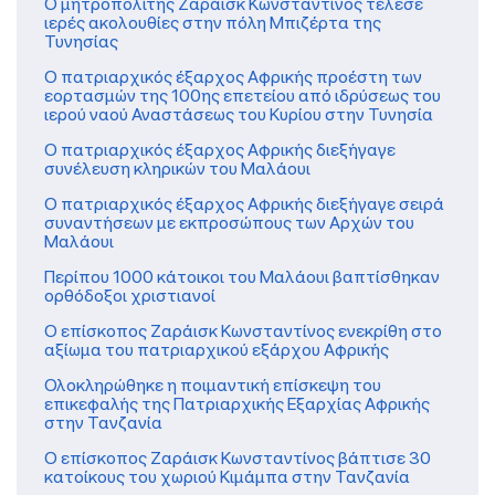
Ο μητροπολίτης Ζαράισκ Κωνσταντίνος τέλεσε
ιερές ακολουθίες στην πόλη Μπιζέρτα της
Τυνησίας
Ο πατριαρχικός έξαρχος Αφρικής προέστη των
εορτασμών της 100ης επετείου από ιδρύσεως του
ιερού ναού Αναστάσεως του Κυρίου στην Τυνησία
Ο πατριαρχικός έξαρχος Αφρικής διεξήγαγε
συνέλευση κληρικών του Μαλάουι
O πατριαρχικός έξαρχος Αφρικής διεξήγαγε σειρά
συναντήσεων με εκπροσώπους των Αρχών του
Μαλάουι
Περίπου 1000 κάτοικοι του Μαλάουι βαπτίσθηκαν
ορθόδοξοι χριστιανοί
Ο επίσκοπος Ζαράισκ Κωνσταντίνος ενεκρίθη στο
αξίωμα του πατριαρχικού εξάρχου Αφρικής
Ολοκληρώθηκε η ποιμαντική επίσκεψη του
επικεφαλής της Πατριαρχικής Εξαρχίας Αφρικής
στην Τανζανία
Ο επίσκοπος Ζαράισκ Κωνσταντίνος βάπτισε 30
κατοίκους του χωριού Κιμάμπα στην Τανζανία