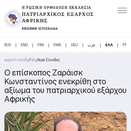
Η ΡΩΣΙΚΉ ΟΡΘΌΔΟΞΗ ΕΚΚΛΗΣΊΑ
ΠΑΤΡΙΑΡΧΙΚΌΣ ΈΞΑΡΧΟΣ
ΑΦΡΙΚΉΣ
ΕΠΊΣΗΜΗ ΙΣΤΟΣΕΛΊΔΑ
|
|
|
|
|
|
|
RUS
ENG
FRA
SWA
DEU
عرب
ΕΛΛ
PT
/
/
αρχική σελίδα
Νέα
Ιερά Σύνοδος
Ο επίσκοπος Ζαράισκ
Κωνσταντίνος ενεκρίθη στο
αξίωμα του πατριαρχικού εξάρχου
Αφρικής