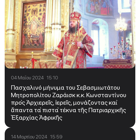
04 Μαΐου 2024 15:10
Πασχαλινό μήνυμα του Σεβασμιωτάτου
Μητροπολίτου Ζαράισκ κ.κ. Κωνσταντίνου
πρὸς Ἀρχιερεῖς, ἱερεῖς, μονάζοντας καὶ
ἅπαντα τὰ πιστὰ τέκνα τῆς Πατριαρχικῆς
Ἐξαρχίας Ἀφρικῆς
14 Μαρτίου 2024 15:59