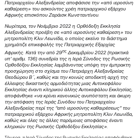
Πατριαρχείου Αλεξανδρείας αποφάσισε την «από ιεροσύνη
καθαίρεση» του ασκούντος χρέη πατριαρχικού εξάρχου
Αφρικής επισκόπου Ζαράισκ Κωνσταντίνου.
Νωρίτερα, τον Νοέμβριο 2022 η Ορθόδοξη Εκκλησία
Αλεξανδρείας προέβη σε «από ιεροσύνης καθαίρεση» του
μητροπολίτη Κλιν Λεωνίδα, ο οποίος εκείνο το διάστημα
χρημάτιζε επικεφαλής της Πατριαρχικής Εξαρχίας
ης
Αφρικής. Κατά την από 29
Δεκεμβρίου 2022 (πρακτικά
υπ’ αριθμ. 136) συνεδρία της η Ιερά Σύνοδος της Ρωσικής
Ορθοδόξου Εκκλησίας λαμβάνοντας υπόψη την έμπρακτη
προσχώρηση στο σχίσμα του Πατριάρχη Αλεξανδρείας
Θεοδώρου Β΄, καθώς και την κοινώς αποδεκτή αρχή της
έλλειψης δικαστικής αρμοδιότητας μιας Αυτοκεφάλου
Εκκλησίας έναντι κληρικού άλλης Αυτοκεφάλου Εκκλησίας,
αποφάνθηκε «να κρίνει κανονικώς ανυπόστατη και άκυρη
την απόφαση της Ιεράς Συνόδου του Πατριαρχείου
Αλεξανδρείας περί της “από ιεροσύνης καθαιρέσεως” του
πατριαρχικού εξάρχου Αφρικής μητροπολίτη Κλιν Λεωνίδα,
καθώς και όλες τις άλλες παρόμοιες αποφάσεις έναντι
κληρικών της Ρωσικής Ορθοδόξου Εκκλησίας».
Σήμερα, η Ιερά Σύνοδος της Ρωσικής Εκκλησίας αποφάνθηκε