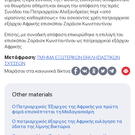
να θεωρήσει αθέμιτη και άκυρη την απόφαση της Ιεράς
Συνόδου του Πατριαρχείου Αλεξανδρείας περί «από
ιεροσύνης καθαιρέσεως» του ασκούντος χρέη πατριαρχικού
εξάρχου Αφρικής επισκόπου Ζαράισκ Κωνσταντίνου.
Επίσης, με συνοδική απόφαση επικυρώθηκε η επιλογή του
επισκόπου Ζαράισκ Κωνσταντίνου ως πατριαρχικού εξάρχου
Αφρικής.
Μετάφραση:
ΤΜΉΜΑ ΕΞΩΤΕΡΙΚΩΝ ΕΚΚΛΗΣΙΑΣΤΙΚΩΝ
ΣΧΈΣΕΩΝ
Μοιράσου στα κοινωνικά δίκτυα:
Other materials
Ο Πατριαρχικός Έξαρχος της Αφρικής για πρώτη
φορά επισκέπτεται τη Μαδαγασκάρη
Ο πατριαρχικός έξαρχος της Αφρικής ευλόγησε τα
ύδατα της λίμνης Βικτώρια