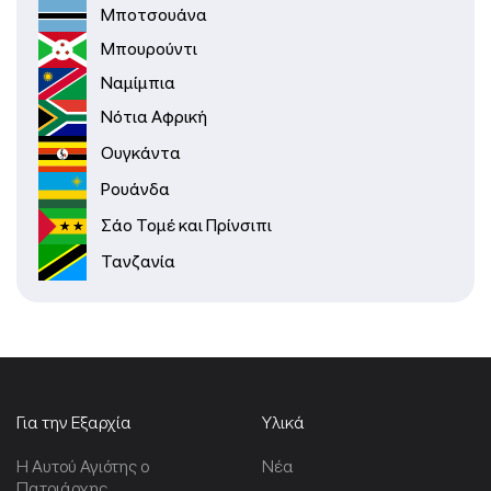
Μποτσουάνα
Μπουρούντι
Ναμίμπια
Νότια Αφρική
Ουγκάντα
Ρουάνδα
Σάο Τομέ και Πρίνσιπι
Τανζανία
Για την Εξαρχία
Υλικά
Η Αυτού Αγιότης ο
Νέα
Πατριάρχης