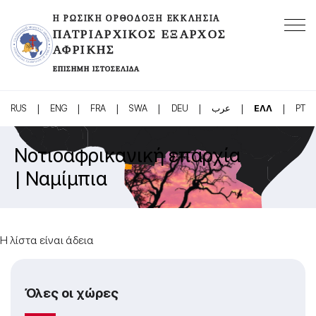
Η ΡΩΣΙΚΉ ΟΡΘΌΔΟΞΗ ΕΚΚΛΗΣΊΑ
ΠΑΤΡΙΑΡΧΙΚΌΣ ΈΞΑΡΧΟΣ
ΑΦΡΙΚΉΣ
ΕΠΊΣΗΜΗ ΙΣΤΟΣΕΛΊΔΑ
|
|
|
|
|
|
|
RUS
ENG
FRA
SWA
DEU
عرب
ΕΛΛ
PT
Νοτιοαφρικανική επαρχία
| Ναμίμπια
Η λίστα είναι άδεια
Όλες οι χώρες