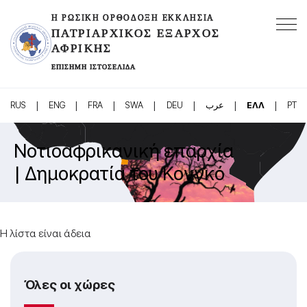
Η ΡΩΣΙΚΉ ΟΡΘΌΔΟΞΗ ΕΚΚΛΗΣΊΑ
ΠΑΤΡΙΑΡΧΙΚΌΣ ΈΞΑΡΧΟΣ
ΑΦΡΙΚΉΣ
ΕΠΊΣΗΜΗ ΙΣΤΟΣΕΛΊΔΑ
|
|
|
|
|
|
|
RUS
ENG
FRA
SWA
DEU
عرب
ΕΛΛ
PT
Νοτιοαφρικανική επαρχία
| Δημοκρατία του Κονγκό
Η λίστα είναι άδεια
Όλες οι χώρες