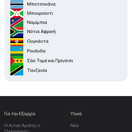
Μποτσουάνα
Μπουρούντι
Ναμίμπια
Νότια Αφρική
Ουγκάντα
Ρουάνδα
Σάο Τομέ και Πρίνσιπι
Τανζανία
Για την Εξαρχία
Υλικά
Η Αυτού Αγιότης ο
Νέα
Πατριάρχης