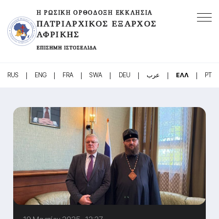
Η ΡΩΣΙΚΉ ΟΡΘΌΔΟΞΗ ΕΚΚΛΗΣΊΑ
ΠΑΤΡΙΑΡΧΙΚΌΣ ΈΞΑΡΧΟΣ
ΑΦΡΙΚΉΣ
ΕΠΊΣΗΜΗ ΙΣΤΟΣΕΛΊΔΑ
|
|
|
|
|
|
|
RUS
ENG
FRA
SWA
DEU
عرب
ΕΛΛ
PT