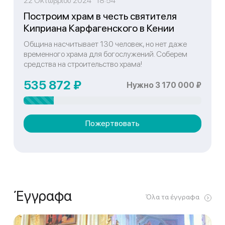
22 Οκτωβρίου 2024 18:54
Построим храм в честь святителя
Киприана Карфагенского в Кении
Община насчитывает 130 человек, но нет даже
временного храма для богослужений. Соберем
средства на строительство храма!
535 872 ₽
Нужно 3 170 000 ₽
Пожертвовать
Έγγραφα
Όλα τα έγγραφα