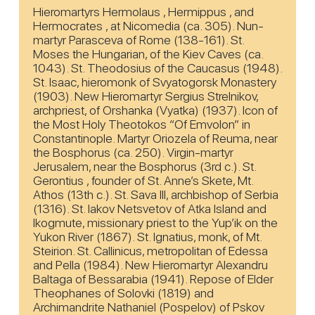
Hieromartyrs Hermolaus , Hermippus , and
Hermocrates , at Nicomedia (ca. 305). Nun-
martyr Parasceva of Rome (138-161). St.
Moses the Hungarian, of the Kiev Caves (ca.
1043). St. Theodosius of the Caucasus (1948).
St. Isaac, hieromonk of Svyatogorsk Monastery
(1903). New Hieromartyr Sergius Strelnikov,
archpriest, of Orshanka (Vyatka) (1937). Icon of
the Most Holy Theotokos “Of Emvolon” in
Constantinople. Martyr Oriozela of Reuma, near
the Bosphorus (ca. 250). Virgin-martyr
Jerusalem, near the Bosphorus (3rd c.). St.
Gerontius , founder of St. Anne’s Skete, Mt.
Athos (13th c.). St. Sava III, archbishop of Serbia
(1316). St. Iakov Netsvetov of Atka Island and
Ikogmute, missionary priest to the Yup’ik on the
Yukon River (1867). St. Ignatius, monk, of Mt.
Steirion. St. Callinicus, metropolitan of Edessa
and Pella (1984). New Hieromartyr Alexandru
Baltaga of Bessarabia (1941). Repose of Elder
Theophanes of Solovki (1819) and
Archimandrite Nathaniel (Pospelov) of Pskov