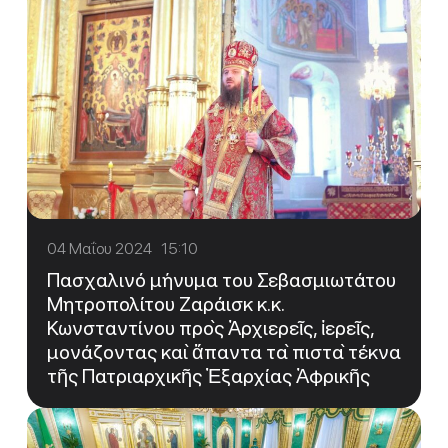
04 Μαΐου 2024 15:10
Πασχαλινό μήνυμα του Σεβασμιωτάτου
Μητροπολίτου Ζαράισκ κ.κ.
Κωνσταντίνου πρὸς Ἀρχιερεῖς, ἱερεῖς,
μονάζοντας καὶ ἅπαντα τὰ πιστὰ τέκνα
τῆς Πατριαρχικῆς Ἐξαρχίας Ἀφρικῆς