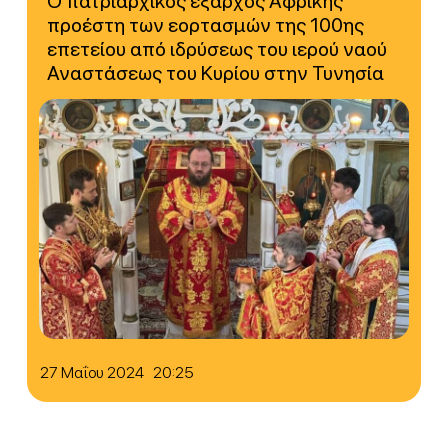
Ο πατριαρχικός έξαρχος Αφρικής
προέστη των εορτασμών της 100ης
επετείου από ιδρύσεως του ιερού ναού
Αναστάσεως του Κυρίου στην Τυνησία
27 Μαΐου 2024 20:25