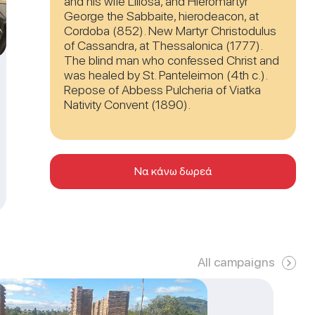
and his wife Liliosa, and Hieromartyr
George the Sabbaite, hierodeacon, at
Cordoba (852). New Martyr Christodulus
of Cassandra, at Thessalonica (1777).
The blind man who confessed Christ and
was healed by St. Panteleimon (4th c.).
Repose of Abbess Pulcheria of Viatka
Nativity Convent (1890).
Να κάνω δωρεά
All campaigns