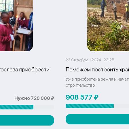
23 Οκτωβρίου 2024 23:25
гослова приобрести
Поможем построить храм
Уже приобретена земля и нача
строительство!
908 577 ₽
Нужно 720 000 ₽