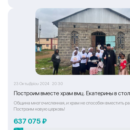
23 Οκτωβρίου 2024 20:30
Построим вместе храм вмц. Екатерины в сто
Община многочисленная, и храм не способен вместить ра
Построим новую церковь!
637 075 ₽