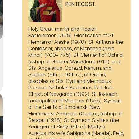
PENTECOST.
Holy Great-martyr and Healer
Panteleimon (305). Glorification of St.
Herman of Alaska (1970). St. Anthusa the
Confessor, abbess, of Mantinea (Asia
Minor) (700- 775). St. Clement of Ochrid,
bishop of Greater Macedonia (916), and
Sts. Angelarius, Gorazd, Nahum, and
Sabbas (9th c.-10th c.), of Ochrid,
disciples of Sts. Cyril and Methodius.
Blessed Nicholas Kochanov, fool-for-
Christ, of Novgorod (1392). St. Ioasaph,
metropolitan of Moscow (1555). Synaxis
of the Saints of Smolensk. New
Hieromartyr Ambrose (Gudko), bishop of
Sarapul (1918). St. Symeon Stylites (the
Younger) of Sicily (6th c.). Martyrs
Aurelius, his wife Sabigotha (Natalia), Felix,