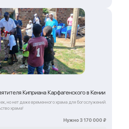
вятителя Киприана Карфагенского в Кении
к, но нет даже временного храма для богослужений.
ство храма!
Нужно 3 170 000 ₽