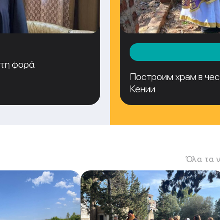
ώτη φορά
Построим храм в чес
Кении
Όλα τα 