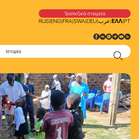
Τραπεζικά στοιχεία
RUS
ENG
FRA
SWA
DEU
عرب
ΕΛΛ
PT
|
|
|
|
|
|
|
Ιστορία