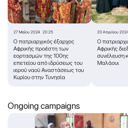
27 Μαΐου 2024 20:25
20 Απριλίου 202
Ο πατριαρχικός έξαρχος
Ο πατριαρχι
Αφρικής προέστη των
Αφρικής διε
εορτασμών της 100ης
συνέλευση 
επετείου από ιδρύσεως του
Μαλάουι
ιερού ναού Αναστάσεως του
Κυρίου στην Τυνησία
Ongoing campaigns