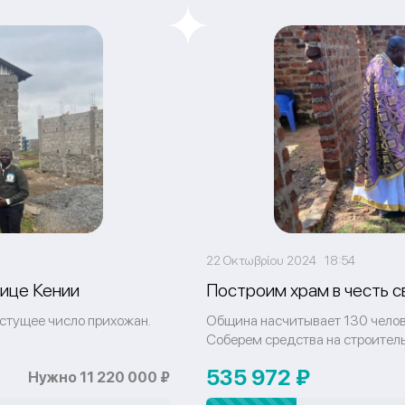
22 Οκτωβρίου 2024 18:54
лице Кении
Построим храм в честь с
стущее число прихожан.
Община насчитывает 130 челове
Соберем средства на строитель
535 972 ₽
Нужно 11 220 000 ₽