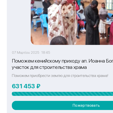
07 Μαρτίου 2025 18:45
Поможем кенийскому приходу ап. Иоанна Бо
участок для строительства храма
Поможем приобрести землю для строительства храма!
631 453 ₽
Пожертвовать