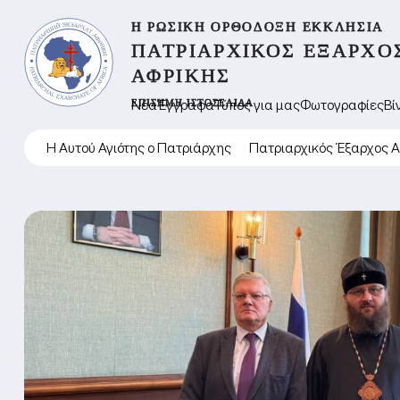
Η ΡΩΣΙΚΉ ΟΡΘΌΔΟΞΗ ΕΚΚΛΗΣΊΑ
ΠΑΤΡΙΑΡΧΙΚΌΣ ΈΞΑΡΧΟ
ΑΦΡΙΚΉΣ
ΕΠΊΣΗΜΗ ΙΣΤΟΣΕΛΊΔΑ
Νέα
Έγγραφα
Τύπος για μας
Φωτογραφίες
Βί
Η Αυτού Αγιότης ο Πατριάρχης
Πατριαρχικός Έξαρχος 