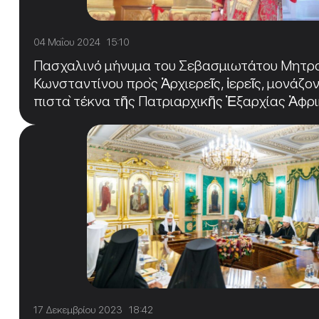
04 Μαΐου 2024 15:10
Πασχαλινό μήνυμα του Σεβασμιωτάτου Μητροπ
Κωνσταντίνου πρὸς Ἀρχιερεῖς, ἱερεῖς, μονάζο
πιστὰ τέκνα τῆς Πατριαρχικῆς Ἐξαρχίας Ἀφρ
17 Δεκεμβρίου 2023 18:42