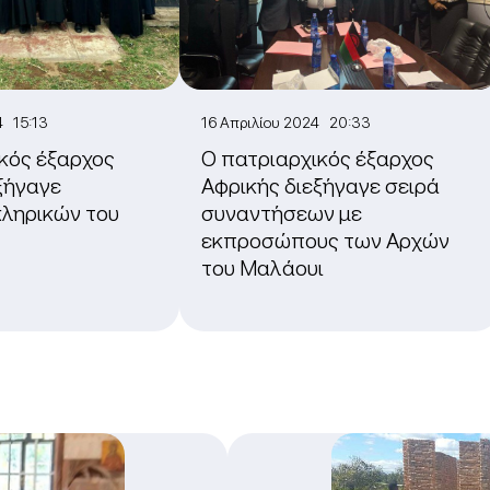
4 15:13
16 Απριλίου 2024 20:33
κός έξαρχος
O πατριαρχικός έξαρχος
ξήγαγε
Αφρικής διεξήγαγε σειρά
κληρικών του
συναντήσεων με
εκπροσώπους των Αρχών
του Μαλάουι