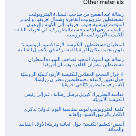
Other materials
رسالة عيد الفصح من صاحب السيادة المتروبوليت
قسطنطين متروبوليت القاهرة وشمال أفريقيا، والمدبر
المؤقت لإبرشية جنوب أفريقيا، إلى الكهنة والرهبان
والمؤمنين في الإكسرخسية البطريركية في أفريقيا التابعة
للكنيسة الأرثوذكسية الروسية.
المطران قسطنطين : الكنيسة الأرثوذكسية الروسية لا
تقوم بتجنيد سكان أفريقيا للمشاركة في الأعمال القتالية
رسالة عيد الميلاد المجيد لصاحب السيادة المطران
قسطنطين مطران القاهرة وشمال أفريقيا
4. قرار المجمع المقدّس للكنيسة الأرثوذكسيّة الروسيّة
حول تعيين الأسقف قسطنطين مطران زرايسك
إكسارخوساً بطريركيّاً في أفريقيا
قداسة البطريرك كيريل يرسل رسالة دعم إلى رئيس
الكنيسة الأثيوبيّة
كلمة المتروبوليت ليونيد بمناسبة اليوم الدوليّ لذكرى
الاتّجار بالرقيق الأسود وإلغائه
أسس التعليم الكنسيّ حول العائلة وتربية الأولاد: التقاليد
والحداثة