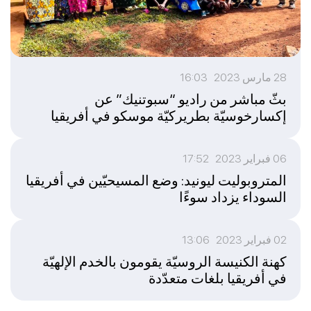
28 مارس 2023 16:03
بثّ مباشر من راديو “سبوتنيك” عن
إكسارخوسيّة بطريركيّة موسكو في أفريقيا
06 فبراير 2023 17:52
المتروبوليت ليونيد: وضع المسيحيّين في أفريقيا
السوداء يزداد سوءًا
02 فبراير 2023 13:06
كهنة الكنيسة الروسيّة يقومون بالخدم الإلهيّة
في أفريقيا بلغات متعدّدة