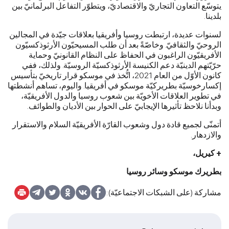
يتوسّع التعاون التجاريّ والاقتصاديّ، ويتطوّر التفاعل البرلمانيّ بين
بلدينا.
لسنوات عديدة، ارتبطت روسيا وأفريقيا بعلاقات جيّدة في المجالين
الروحيّ والثقافيّ. وخاصّةً بعد أن طلب المسيحيّون الأرثوذكسيّون
الأفريقيّون الراغبون في الحفاظ على النظام القانونيّ وحماية
حرّيّتهم الدينيّة دعم الكنيسة الأرثوذكسيّة الروسيّة. ولذلك، ففي
كانون الأوّل من العام 2021، اتُّخذ في موسكو قرار تاريخيّ بتأسيس
إكسارخوسيّة بطريركيّة موسكو في أفريقيا. واليوم، تساهم أنشطتها
في تطوير العلاقات الأخويّة بين شعوب روسيا والدول الأفريقيّة،
وبدأنا نلاحظ تأثيرها الإيجابيّ على الحوار بين الأديان والطوائف.
أتمنّى لجميع قادة دول وشعوب القارّة الأفريقيّة السلام والاستقرار
والازدهار.
+ كيريل،
بطريرك موسكو وسائر روسيا
مشاركة (على الشبكات الاجتماعيّة):