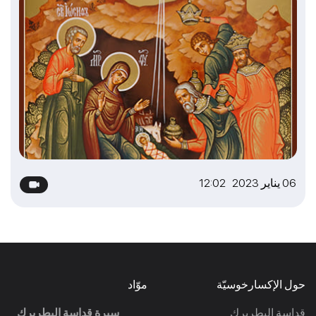
06 يناير 2023 12:02
حول الإكسارخوسيّة
موّاد
قداسة البطريرك
سيرة قداسة البطريرك