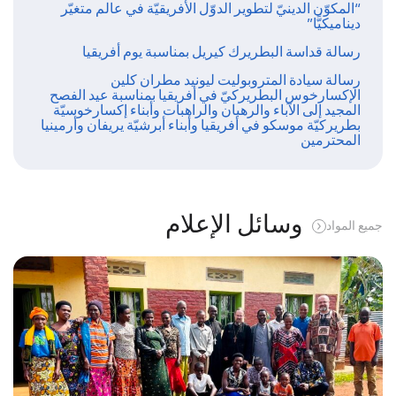
“المكوّن الدينيّ لتطوير الدوّل الأفريقيّة في عالم متغيّر
ديناميكيًّا”
رسالة قداسة البطريرك كيريل بمناسبة يوم أفريقيا
رسالة سيادة المتروبوليت ليونيد مطران كلين
الإكسارخوس البطريركيّ في أفريقيا بمناسبة عيد الفصح
المجيد إلى الآباء والرهبان والراهبات وأبناء إكسارخوسيّة
بطريركيّة موسكو في أفريقيا وأبناء أبرشيّة يريفان وأرمينيا
المحترمين
وسائل الإعلام
جميع المواد