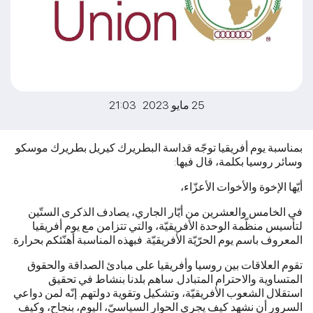
25 مايو 2023 21:03
بمناسبة يوم أفريقيا توجّه قداسة البطريرك كيريل بطريرك موسكو
وسائر روسيا بكلمة، قال فيها:
أيّها الإخوة والأخوات الأعزّاء،
في الخامس والعشرين من أيّار الجاري، يصادف الذكرى الستّين
لتأسيس منظّمة الوحدة الأفريقيّة، والتي تتزامن مع يوم أفريقيا
المعروف باسم يوم الحرّيّة الأفريقيّة. فبهذه المناسبة أهنّئكم بحرارة.
تقوم العلاقات بين روسيا وأفريقيا على مبادئ الصداقة والحقوق
المتساوية والاحترام المتبادل. ساهم بلدنا بنشاط في تحقيق
استقلال الشعوب الأفريقيّة، وتشكيل وتقوية دولتهم. إنّه لمن دواعي
السرور أن نشهد كيف يجري الحوار السياسيّ، اليوم، بنجاح، وكيف