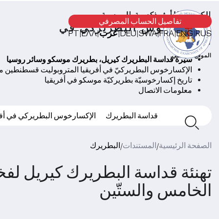
الكنيسة الأرثوذكسية الروسية
تفاصيل الحساب المصرفي
الإكسارخوس البطريركي في
RUS
ENG
FRA
SWA
DEU
عرب
ΕΛΛ
PT
|
|
|
|
|
|
|
أفريقيا
الموقع الرسمي
سيرة قداسة البطريرك كيريل، بطريرك موسكو وسائر روسيا
الإكسارخوس البطريركيّ في أفريقيا المتروبوليت قسطنطين 
تاريخ إكسارخوسيّة بطريركيّة موسكو في أفريقيا
معلومات الاتصال
قداسة البطريرك
الإكسارخوس البطريركي في أفر
الصفحة الرئيسية
المستندات
البطريرك
/
/
تهنئة قداسة البطريرك كيريل لفخا
الخامس والستّين