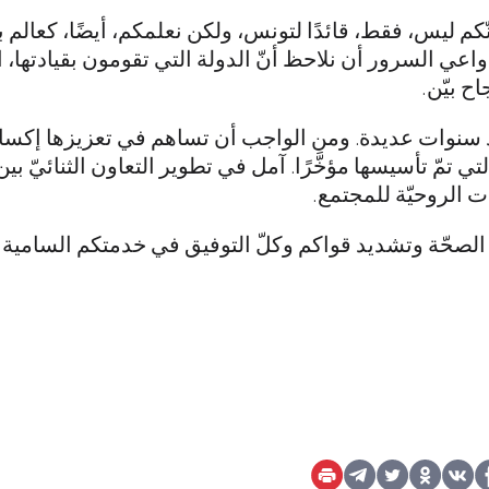
ّكم ليس، فقط، قائدًا لتونس، ولكن نعلمكم، أيضًا، كعالم 
اعي السرور أن نلاحظ أنّ الدولة التي تقومون بقيادتها، ا
اح بيّن.
 سنوات عديدة. ومن الواجب أن تساهم في تعزيزها إكسارخ
تي تمّ تأسيسها مؤخَّرًا. آمل في تطوير التعاون الثنائيّ بين
ت الروحيّة للمجتمع.
ام الصحّة وتشديد قواكم وكلّ التوفيق في خدمتكم السامي