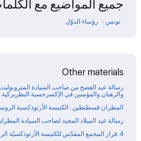
جميع المواضيع مع الكلمات
تونس
رؤساء الدوّل
-
Other materials
رسالة عيد الفصح من صاحب السيادة المتروبوليت ق
والرهبان والمؤمنين في الإكسرخسية البطريركية في
المطران قسطنطين : الكنيسة الأرثوذكسية الروسية 
رسالة عيد الميلاد المجيد لصاحب السيادة المطر
4. قرار المجمع المقدّس للكنيسة الأرثوذكسيّة الروسيّة حول تعيين الأسقف قسطنطين مطران زرايسك إكسارخوساً بطريركيّاً في أفريقيا