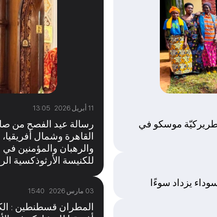
11 أبريل 2026 13:05
طريركيّة موسكو في
رسالة عيد الفصح من صا
القاهرة وشمال أفريقيا، 
والرهبان والمؤمنين في ا
للكنيسة الأرثوذكسية الر
وداء يزداد سوءًا
03 مارس 2026 15:40
المطران قسطنطين : الكن