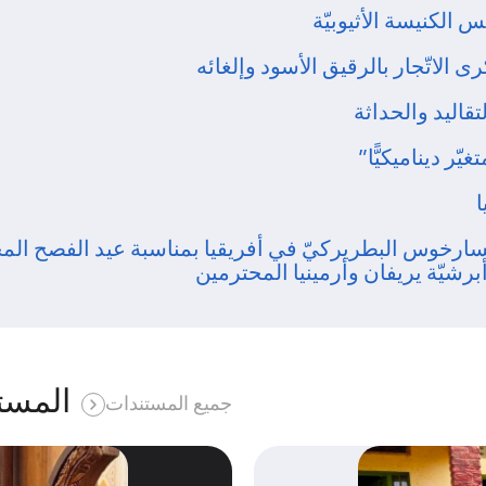
الكنيسة الأثيوبيّة
ى الاتّجار بالرقيق الأسود وإلغائه
تقاليد والحداثة
ّر ديناميكيًّا”
ا
ارخوس البطريركيّ في أفريقيا بمناسبة عيد الفصح المجيد 
برشيّة يريفان وأرمينيا المحترمين
المست
جميع المستندات