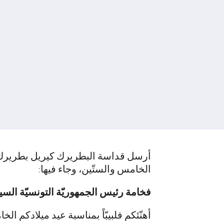
أرسل قداسة البطريرك كيريل بطريرك 
الخامس والستّين، وجاء فيها:
فخامة رئيس الجمهوريّة التونسيّة السي
أهنّئكم فلبيبّاً بمناسبة عيد ميلادكم ال