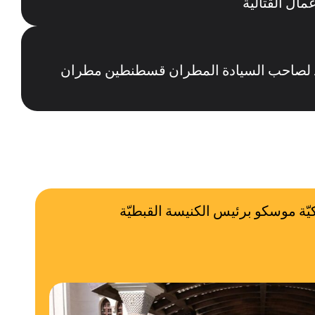
مال القتالية
جيد لصاحب السيادة المطران قسطنطين مطران
يّة موسكو برئيس الكنيسة القبطيّة