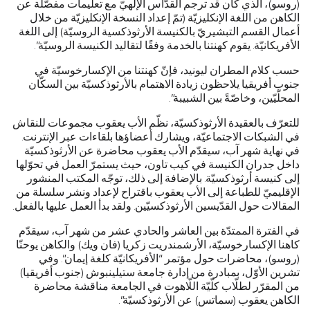
(روسو)، الذي كان قد ترجم القدّاس الإلهيّ مع تعليمات مفصّلة عن
الكاهن من اللغة الإنكليزيّة (تمّ إعداد النسخة الإنكليزيّة من خلال
أعمال القسم التبشيريّ بالكنيسة الأرثوذكسية الروسيّة) إلى اللغة
الأفريكانيّة. يقوم كهنتنا بالخدمة وفقًا لتقاليد الكنيسة الروسيّة”.
حسب كلام المطران ليونيد، فإنّ كهنتنا من الإكسارخوسيّة في
جنوب أفريقيا يلاحظون زيادة الاهتمام بالأرثوذكسيّة بين السكّان
المحلّيّين، وخاصّةً بين الشبيبة”.
للتعرّف بالعقيدة الأرثوذكسيّة، نظّم الأب يعقوب مجموعات للنقاش
في الشبكات الاجتماعيّة، ويشارك أعضاؤها بلقاءات عبر الإنترنت.
في نهاية شهر آب، سيقدّم الأب يعقوب محاضرة عن الأرثوذكسيّة
داخل جدران الكنيسة في كيب تاون، حيث يستمرّ العمل في تحوّلها
إلى كنيسة أرثوذكسيّة. بالإضافة إلى ذلك، توجّه المكتب المنشور
الإقليميّ للطباعة إلى الأب يعقوب باقتراح لإعداد ونشر سلسلة من
المقالات حول القدّيسين الأرثوذكسيّين. ولقد بدأ العمل عليها بالفعل.
في الفترة الممتدّة بين العاشر والحادي عشر من شهر آب، سيقدّم
كاهنا الإكسارخوسيّة، الأرشمندريت زكريا (فان ويك) والكاهن يوحنّا
(روسو)، محاضرات حول مؤتمر “الأفريكانيّة كلغة إيمان”. وفي
تشرين الأوّل، بمبادرة من إدارة جامعة ستيلينبوش (جنوب أفريقيا)
من المقرّر لطلّاب كلّيّة اللّاهوت في الجامعة مناقشة محاضرة
الكاهن يعقوب (سماتس) عن الأرثوذكسيّة”.