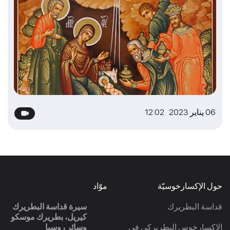
06 يناير 2023 12:02
حول الإكسارخوسيّة
موّاد
قداسة البطريرك
سيرة قداسة البطريرك
كيريل، بطريرك موسكو
الإكسارخوس البطريركي في
وسائر روسيا