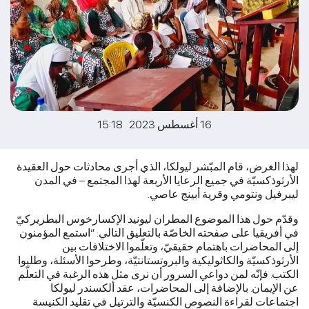
16 أغسطس 2023 15:18
لهذا الغرض، قام المبّشر ليولكا، الذي أجرى محادثات حول العقيدة
الأرثوذكسيّة في جميع الرعايا الأربعة لهذا المجتمع – في المدن
ليبرفيل ونتومي وقرية أبينج عاصي.
وقدّم حول هذا الموضوع المطران ليونيد الإكسارخوس البطريركيّ
في أفريقيا على صفحته الخاصّة بالتعليق التالي: “استمع المؤمنون
إلى المحاضرات باهتمام حقيقيّ، وتعلّموا الاختلافات بين
الأرثوذكسيّة والكاثوليكية والبروتستانتيّة، وطرحوا الأسئلة، وطلبوا
الكتب. فإنّه لمن دواعي السرور أن نرى مثل هذه الرغبة في التعلّم
عن الإيمان. بالإضافة إلى المحاضرات، عقد ألكسندر ليولكا
اجتماعات لقراءة النصوص الكنسيّة والترتيل في تقليد الكنيسة