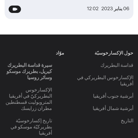
06 يناير 2023 12:02
حول الإكسارخوسيّة
موّاد
قداسة البطريرك
سيرة قداسة البطريرك
كيريل، بطريرك موسكو
الإكسارخوس البطريركي في
وسائر روسيا
أفريقيا
الإكسارخوس
أبرشية جنوب أفريقيا
البطريركيّ في أفريقيا
المتروبوليت قسطنطين
أبرشية شمال أفريقيا
مطران زرايسك
التاريخ
تاريخ إكسارخوسيّة
بطريركيّة موسكو في
أفريقيا