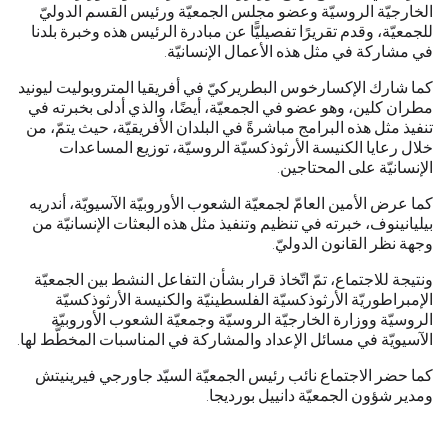
الخارجيّة الروسيّة وعضو مجلس الجمعيّة ورئيس القسم الدوليّ
للجمعيّة، وقدم تقريرًا تفصيليًّا عن مبادرة الرئيس هذه وخبرة بلدنا
في مشاركة في مثل هذه الأعمال الإنسانيّة.
كما شارك الإكسارخوس البطريركيّ في أفريقيا المتروبوليت ليونيد
مطران كلين، وهو عضو في الجمعيّة، أيضًا، والذي أدلى بخبرته في
تنفيذ مثل هذه البرامج مباشرةً في البلدان الأفريقيّة، حيث يتمّ، من
خلال رعايا الكنيسة الأرثوذكسيّة الروسيّة، توزيع المساعدات
الإنسانيّة على المحتاجين.
كما عرض الأمين العامّ لجمعيّة الشعوب الأوروبيّة الآسيويّة، أندريه
بيليانينوف، خبرته في تنظيم وتنفيذ مثل هذه البعثات الإنسانيّة من
وجهة نظر القانون الدوليّ.
ونتيجة للاجتماع، تمّ اتّخاذ قرار بشأن التفاعل النشط بين الجمعيّة
الإمبراطوريّة الأرثوذكسيّة الفلسطينيّة والكنيسة الأرثوذكسيّة
الروسيّة ووزارة الخارجيّة الروسيّة وجمعيّة الشعوب الأوروبيّة
الآسيويّة في مسائل الإعداد والمشاركة في المناسبات المخطَّط لها.
كما حضر الاجتماع نائب رئيس الجمعيّة السيّد جاورجي فيرينيتش
ومدير شؤون الجمعيّة دانييل بورديجا.