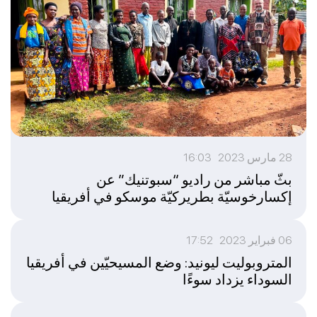
28 مارس 2023 16:03
بثّ مباشر من راديو “سبوتنيك” عن
إكسارخوسيّة بطريركيّة موسكو في أفريقيا
06 فبراير 2023 17:52
المتروبوليت ليونيد: وضع المسيحيّين في أفريقيا
السوداء يزداد سوءًا