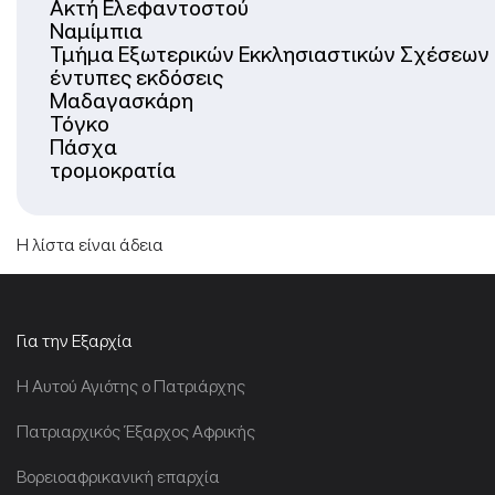
Ακτή Ελεφαντοστού
Ναμίμπια
Τμήμα Εξωτερικών Εκκλησιαστικών Σχέσεων
έντυπες εκδόσεις
Μαδαγασκάρη
Τόγκο
Πάσχα
τρομοκρατία
Η λίστα είναι άδεια
Για την Εξαρχία
Η Αυτού Αγιότης ο Πατριάρχης
Πατριαρχικός Έξαρχος Αφρικής
Βορειοαφρικανική επαρχία