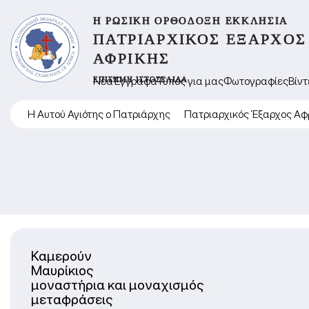
Η ΡΩΣΙΚΉ ΟΡΘΌΔΟΞΗ ΕΚΚΛΗΣΊΑ
ΠΑΤΡΙΑΡΧΙΚΌΣ ΈΞΑΡΧΟΣ
ΑΦΡΙΚΉΣ
ΕΠΊΣΗΜΗ ΙΣΤΟΣΕΛΊΔΑ
Νέα
Έγγραφα
Τύπος για μας
Φωτογραφίες
Βίντ
Η Αυτού Αγιότης ο Πατριάρχης
Πατριαρχικός Έξαρχος Αφ
Καμερούν
Μαυρίκιος
μοναστήρια και μοναχισμός
μεταφράσεις