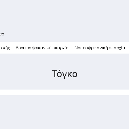
εο
ρικής
Βορειοαφρικανική επαρχία
Νοτιοαφρικανική επαρχία
Τόγκο