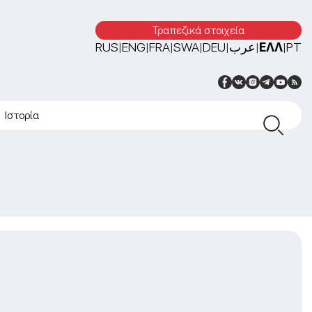
Τραπεζικά στοιχεία
RUS
ENG
FRA
SWA
DEU
عرب
ΕΛΛ
PT
|
|
|
|
|
|
|
Ιστορία