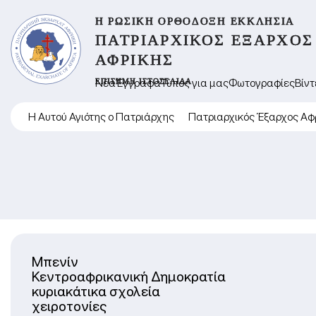
Η ΡΩΣΙΚΉ ΟΡΘΌΔΟΞΗ ΕΚΚΛΗΣΊΑ
ΠΑΤΡΙΑΡΧΙΚΌΣ ΈΞΑΡΧΟΣ
ΑΦΡΙΚΉΣ
ΕΠΊΣΗΜΗ ΙΣΤΟΣΕΛΊΔΑ
Νέα
Έγγραφα
Τύπος για μας
Φωτογραφίες
Βίντ
Η Αυτού Αγιότης ο Πατριάρχης
Πατριαρχικός Έξαρχος Αφ
Μπενίν
Κεντροαφρικανική Δημοκρατία
κυριακάτικα σχολεία
χειροτονίες