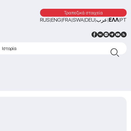
Τραπεζικά στοιχεία
RUS
ENG
FRA
SWA
DEU
عرب
ΕΛΛ
PT
|
|
|
|
|
|
|
Ιστορία